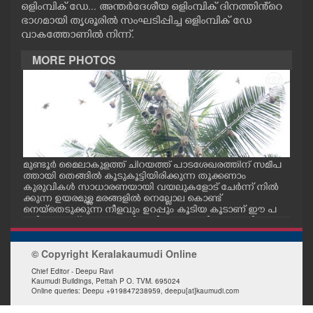
ഒളിംമ്പിക് ഡേ... അന്തർദേശീയ ഒളിംമ്പിക് ദിനത്തിൻ്റെ
CASE DIARY
ഭാഗമായി തൃശൂരിൽ സംഘടിപ്പിച്ച ഒളിംമ്പിക് ഡേ
വാകത്തോണിൽ നിന്ന്.
CINEMA
MORE PHOTOS
OPINION
PHOTOS
ീട്
മുണ്ടൂർ മൈലാകുളത്ത് ചിറയത്ത് പാടശേഖരത്തിന് സമീപ
കേന
LIFESTYLE
.പ
ത്തായി തെങ്ങിൽ കൂടുകൂട്ടിയിരിക്കുന്ന തൂക്കണാം
യങ്
കുരുവികൾ സാധാരണയായി വയലുകളോട് ചേർന്ന് നിൽ
മുന
ക്കുന്ന ഉയരമുള്ള മരങ്ങളിൽ നെല്ലോല കൊണ്ട്
സംസ
നെയ്തെടുക്കുന്ന നീളവും ഉറപ്പും കൂടിയ കൂടാണ് ഈ പ
നം ച
SPIRITUAL
ക്ഷികളുടേത് ആറ്റകുരുവി,കുരിയാറ്റ എന്നി പേരുകളിലും ഇ
വ അറിയപ്പെടുന്നു
© Copyright Keralakaumudi Online
INFO+
Chief Editor - Deepu Ravi
Kaumudi Buildings, Pettah P O. TVM. 695024
Online queries: Deepu +919847238959, deepu[at]kaumudi.com
ART