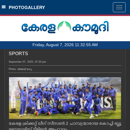
SECTIONS
PHOTOGALLERY
Togg
navig
HOME
LATEST
AUDIO
Friday, August 7, 2026 11:32:55 AM
NOTIFIED NEWS
SPORTS
POLL
September 07, 2025, 07:30 pm
KERALA
Photo: അജയ് മധു
LOCAL
OBITUARY
NEWS 360
കേരള ക്രിക്കറ്റ് ലീഗ് സീസൺ 2 ചാമ്പ്യന്മാരായ കൊച്ചി ബ്ലൂ
ടൈഗേഴ്സ് ടീമിന്റെ ആഹ്ലാദം