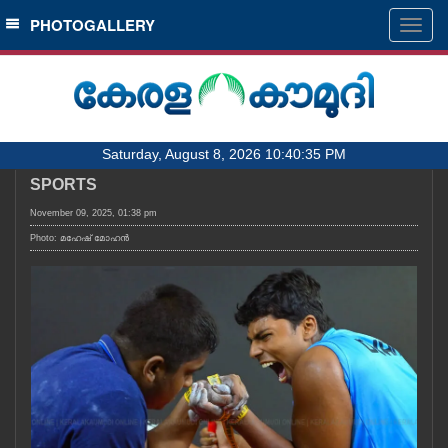
SECTIONS
PHOTOGALLERY
Togg
navig
HOME
LATEST
AUDIO
Saturday, August 8, 2026 10:40:35 PM
NOTIFIED NEWS
SPORTS
POLL
November 09, 2025, 01:38 pm
KERALA
Photo: മഹേഷ് മോഹൻ
LOCAL
OBITUARY
NEWS 360