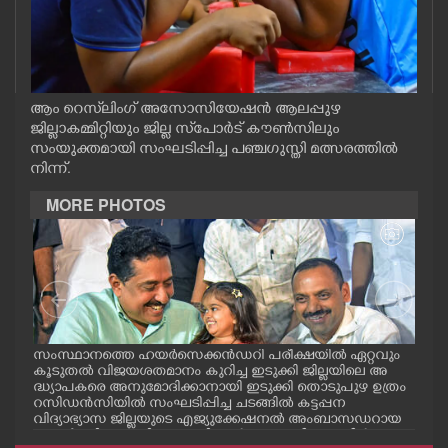
CASE DIARY
CINEMA
ആം റെസ്‌ലിംഗ് അസോസിയേഷൻ ആലപ്പുഴ
ജില്ലാകമ്മിറ്റിയും ജില്ല സ്‌പോർട് കൗൺസിലും
OPINION
സംയുക്തമായി സംഘടിപ്പിച്ച പഞ്ചഗുസ്തി മത്സരത്തിൽ
നിന്ന്.
PHOTOS
MORE PHOTOS
LIFESTYLE
SPIRITUAL
സംസ്ഥാനത്തെ ഹയർസെക്കൻഡറി പരീക്ഷയിൽ ഏറ്റവും
എറണ
INFO+
കൂടുതൽ വിജയശതമാനം കുറിച്ച ഇടുക്കി ജില്ലയിലെ അ
പ്ള
ദ്ധ്യാപകരെ അനുമോദിക്കാനായി ഇടുക്കി തൊടുപുഴ ഉത്രം
ദ്ഘാ
റസിഡൻസിയിൽ സംഘടിപ്പിച്ച ചടങ്ങിൽ കട്ടപ്പന
ഡി.
വിദ്യാഭ്യാസ ജില്ലയുടെ എജ്യുക്കേഷനൽ അംബാസഡറായ
ART
എസ്തർ മരിയ ടോമിയെ മന്ത്രി എൻ.ഷംസുദ്ദീനും ഡീൻ