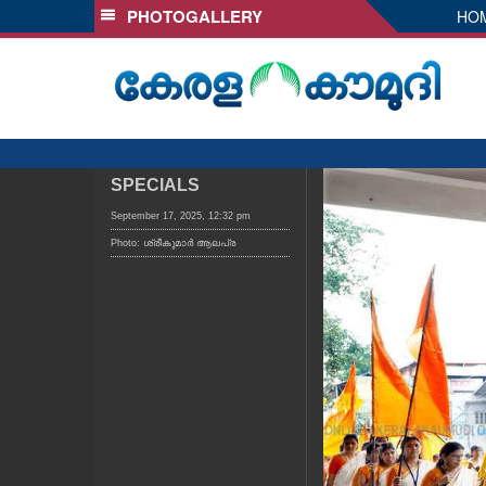
PHOTOGALLERY
HO
SECTIONS
HOME
LATEST
AUDIO
NOTIFIED NEWS
SPECIALS
POLL
September 17, 2025, 12:32 pm
Photo: ശ്രീകുമാർ ആലപ്ര
KERALA
LOCAL
OBITUARY
NEWS 360