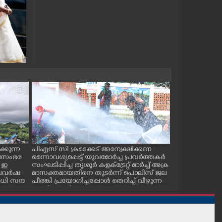
്കുന്ന
പിഎസ് സി ക്രമക്കേട് അന്വേക്ഷിക്കണ
പാലക്കാട് ടൗ
ജലസംഭര
മെന്നാവശ്യപ്പെട്ട് യുവമോർച്ച പ്രവർത്തകർ
സ് കമ്മിറ്റിയ
 ഇ
സംഘടിപ്പിച്ച തൃശൂർ കളക്ട്രേറ്റ് മാർച്ച് അക്ര
കുഴിമൂടൽ സമര
 കാലവർഷ
മാസക്തമായതിനെ തുടർന്ന് പൊലിസ് ജല
സെക്രട്ടറി സി.
ി സന്ദ
പീരങ്കി പ്രയോഗിച്ചപ്പോൾ തെറിച്ച് വീഴുന്ന
പ്രവർത്തകർ