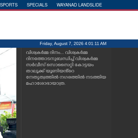
SPORTS
SPECIALS
WAYANAD LANDSLIDE
Friday, August 7, 2026 4:01:11 AM
വിശ്വകർമ്മ ദിനം... വിശ്വകർമ്മ
ദിനത്തോടനുബന്ധിച്ച് വിശ്വകർമ്മ
സർവീസ് സൊസൈറ്റി കോട്ടയം
താലൂക്ക് യൂണിയൻ്റെ
നേതൃത്വത്തിൽ നഗരത്തിൽ നടത്തിയ
മഹാശോഭായാത്ര.