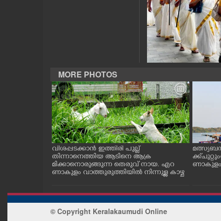
CASE DIARY
CINEMA
OPINION
MORE PHOTOS
PHOTOS
LIFESTYLE
ത്തുടങ്ങിയ
വിശപ്പടക്കാൻ ഇത്തിരി പുല്ല്
മത്സ്യബ
SPIRITUAL
 സമീപം ആറ
തിന്നാനെത്തിയ ആടിനെ ആക്ര
ക്ക് ചുറ്റ
 സമീപം പ്രവർ
മിക്കാനൊരുങ്ങുന്ന തെരുവ് നായ. എറ
ണാകുളം ക
കഴുകി
ണാകുളം വാത്തുരുത്തിയിൽ നിന്നുള്ള കാഴ്ച
INFO+
ART
© Copyright Keralakaumudi Online