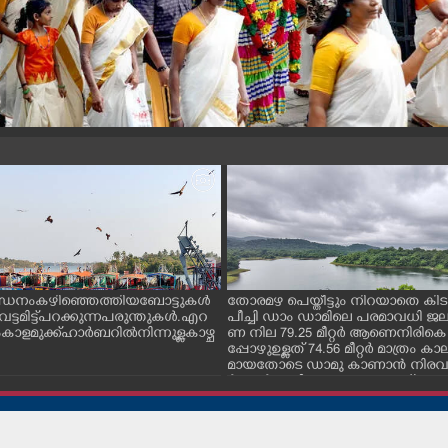
ന്ധനം കഴിഞ്ഞെത്തിയ ബോട്ടുകൾ
തോരമഴ പെയ്തീട്ടും നിറയാതെ കിടക
ും വട്ടമിട്ട് പറക്കുന്ന പരുന്തുകൾ. എറ
പീച്ചി ഡാം ഡാമിലെ പരമാവധി 
ാളമുക്ക് ഹാർബറിൽ നിന്നുള്ള കാഴ്ച
ണ നില 79.25 മീറ്റർ ആണെനിരികെ
പ്പോഴുഉള്ളത് 74.56 മീറ്റർ മാത്രം
മായതോടെ ഡാമു കാണാൻ നിരവധ
ർശകർ ഇവിടെ എത്തുന്നുണ്ട്