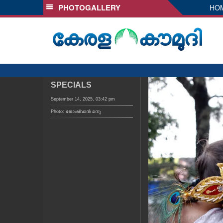
PHOTOGALLERY
HO
SECTIONS
HOME
LATEST
AUDIO
NOTIFIED NEWS
SPECIALS
POLL
September 14, 2025, 03:42 pm
Photo: ജോഷ്‌വാൻ മനു
KERALA
LOCAL
OBITUARY
NEWS 360