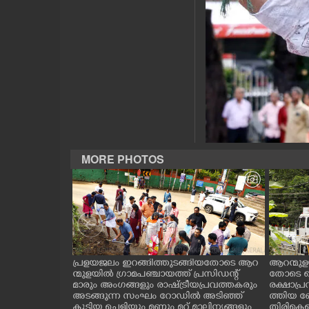
CASE DIARY
CINEMA
OPINION
PHOTOS
MORE PHOTOS
LIFESTYLE
SPIRITUAL
INFO+
.സി.കനാൽ നിറ
പ്രളയജലം ഇറങ്ങിത്തുടങ്ങിയതോടെ ആറ
ആറന്മുള
ട്ടിൽ നിന്ന് വ
ന്മുളയിൽ ഗ്രാമപഞ്ചായത്ത് പ്രസിഡന്റ്
തോടെ ഐ
തേക്ക്
മാരും അംഗങ്ങളും രാഷ്ട്രീയപ്രവത്തകരും
രക്ഷാപ്ര
ART
കിടങ്ങറയിൽ
അടങ്ങുന്ന സംഘം റോഡിൽ അടിഞ്ഞ്
ത്തിയ ബ
കൂടിയ ചെളിയും മണ്ണും മറ്റ് മാലിന്യങ്ങളും
തിരികെക