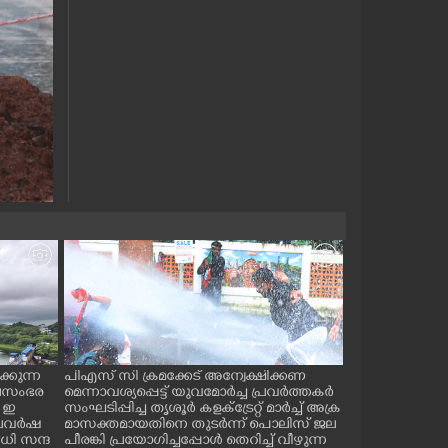
്കുന്ന
പിഎസ് സി ക്രമക്കേട് അന്വേക്ഷിക്കണ
പാലക്കാട് ടൗ
ജലസംഭര
മെന്നാവശ്യപ്പെട്ട് യുവമോർച്ച പ്രവർത്തകർ
സ് കമ്മിറ്റിയ
 ഇ
സംഘടിപ്പിച്ച തൃശൂർ കളക്ട്രേറ്റ് മാർച്ച് അക്ര
കുഴിമൂടൽ സമര
 കാലവർഷ
മാസക്തമായതിനെ തുടർന്ന് പൊലിസ് ജല
സെക്രട്ടറി സി.
ി സന്ദ
പീരങ്കി പ്രയോഗിച്ചപ്പോൾ തെറിച്ച് വീഴുന്ന