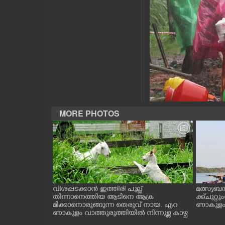
CASE DIARY
CINEMA
OPINION
PHOTOS
MORE PHOTOS
LIFESTYLE
SPIRITUAL
INFO+
ത്തുടങ്ങിയ
വിശപ്പടക്കാൻ ഇത്തിരി പുല്ല്
മത്സ്യബ
 സമീപം ആറ
തിന്നാനെത്തിയ ആടിനെ ആക്ര
ക്ക് ചുറ്റ
 സമീപം പ്രവർ
മിക്കാനൊരുങ്ങുന്ന തെരുവ് നായ. എറ
ണാകുളം ക
ART
കഴുകി
ണാകുളം വാത്തുരുത്തിയിൽ നിന്നുള്ള കാഴ്ച