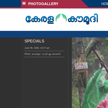
PHOTOGALLERY
HO
SECTIONS
HOME
LATEST
AUDIO
NOTIFIED NEWS
SPECIALS
POLL
June 06, 2026, 10:27 am
Photo: ഫോട്ടോ: റാഫി എം ദേവസി
KERALA
LOCAL
OBITUARY
NEWS 360