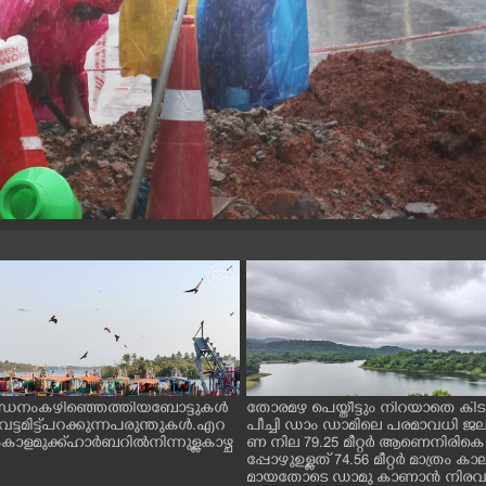
ന്ധനം കഴിഞ്ഞെത്തിയ ബോട്ടുകൾ
തോരമഴ പെയ്തീട്ടും നിറയാതെ കിടക
ും വട്ടമിട്ട് പറക്കുന്ന പരുന്തുകൾ. എറ
പീച്ചി ഡാം ഡാമിലെ പരമാവധി 
ാളമുക്ക് ഹാർബറിൽ നിന്നുള്ള കാഴ്ച
ണ നില 79.25 മീറ്റർ ആണെനിരികെ
പ്പോഴുഉള്ളത് 74.56 മീറ്റർ മാത്രം
മായതോടെ ഡാമു കാണാൻ നിരവധ