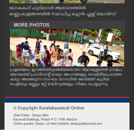
CASE DIARY
ലോകകപ്പ് ഫുട്ബാൾ ആവേശത്തിൽ
കണ്ണംകുളങ്ങരയിൽ സ്ഥാപിച്ച കൂറ്റൻ ഫ്ളക്സ് ബോർഡ്
CINEMA
MORE PHOTOS
OPINION
PHOTOS
പ്രളയജലം ഇറങ്ങിത്തുടങ്ങിയതോടെ ആറന്മുളയിൽ ഗ്രാമപ
ആറന
ാന
LIFESTYLE
ഞ്ചായത്ത് പ്രസിഡന്റ് മാരും അംഗങ്ങളും രാഷ്ട്രീയപ്രവത്ത
ജംഗ
്ള
കരും അടങ്ങുന്ന സംഘം റോഡിൽ അടിഞ്ഞ് കൂടിയ
ത്ത
ചെളിയും മണ്ണും മറ്റ് മാലിന്യങ്ങളും നീക്കം ചെയ്യുന്നു.
തിര
SPIRITUAL
© Copyright Keralakaumudi Online
INFO+
Chief Editor - Deepu Ravi
Kaumudi Buildings, Pettah P O. TVM. 695024
Online queries: Deepu +919847238959, deepu[at]kaumudi.com
ART