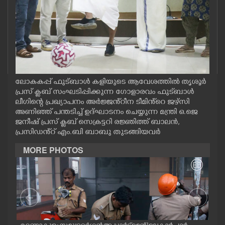
CASE DIARY
CINEMA
OPINION
ലോകകപ്പ് ഫുട്ബാൾ കളിയുടെ ആവേശത്തിൽ തൃശൂര്‍
പ്രസ് ക്ലബ് സംഘടിപ്പിക്കുന്ന ഗോളാരവം ഫുട്‌ബാള്‍
PHOTOS
ലീഗിന്റെ പ്രഖ്യാപനം അർജ്ജൻ്റീന ടീമിൻ്റെ ജഴ്സി
അണിഞ്ഞ് പന്തടിച്ച് ഉദ്ഘാടനം ചെയ്യുന്ന മന്ത്രി ഒ.ജെ
ജനീഷ് പ്രസ് ക്ലബ് സെക്രട്ടറി രജ്ഞിത്ത് ബാലൻ,
LIFESTYLE
പ്രസിഡൻ്റ് എം.ബി ബാബു തുടങ്ങിയവർ
MORE PHOTOS
SPIRITUAL
INFO+
ART