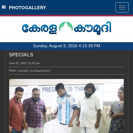
SECTIONS
PHOTOGALLERY
Togg
navig
HOME
LATEST
AUDIO
Sunday, August 9, 2026 4:15:39 PM
NOTIFIED NEWS
SPECIALS
POLL
June 05, 2026, 01:05 pm
KERALA
Photo: ഫോട്ടോ:റാഫിഎംദേവസി
LOCAL
OBITUARY
NEWS 360