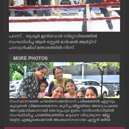
CASE DIARY
CINEMA
പറന്ന്... തൃശൂർ ഇൻഡോർ സ്‌റ്റേഡിയത്തിൽ
OPINION
സംഘടിപ്പിച്ച ആൾ സ്റ്റെൽ മാർഷൽ ആർട്ട്സ്
ചാമ്പ്യൻഷിപ്പ് മത്സരത്തിൽ നിന്ന്.
PHOTOS
MORE PHOTOS
LIFESTYLE
SPIRITUAL
ും
സംസ്ഥാനത്തെ ഹയർസെക്കൻഡറി പരീക്ഷയിൽ ഏറ്റവും
നാട
INFO+
കൂടുതൽ വിജയശതമാനം കുറിച്ച ജില്ലയിലെ അദ്ധ്യാപകരെ
രിച
്രം
അനുമോദിക്കാനായി തൊടുപുഴ ഉത്രം റസിഡൻസിയിൽ
നടന്
സംഘടിപ്പിച്ച ചടങ്ങിലെത്തിയ കട്ടപ്പന വിദ്യാഭ്യാസ ജില്ല
വിദൂ
ായ
യുടെ എജ്യുക്കേഷനൽ അംബാസഡറായ എസ്തർ മരിയ
ART
ടോമിക്കൊപ്പം അദ്ധ്യാപകർ സെൽഫി എടുക്കുന്നു.