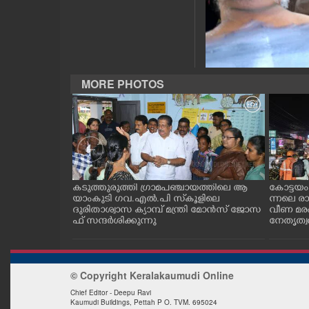
CASE DIARY
CINEMA
MORE PHOTOS
OPINION
PHOTOS
LIFESTYLE
തിയ ബോട്ടുകൾ
കടുത്തുരുത്തി ഗ്രാമപഞ്ചായത്തിലെ ആ
കോട്ടയ
്ന പരുന്തുകൾ. എറ
യാംകുടി ഗവ.എൽ.പി സ്‌കൂളിലെ
ന്നലെ ര
ിന്നുള്ള കാഴ്ച
ദുരിതാശ്വാസ ക്യാമ്പ് മന്ത്രി മോൻസ് ജോസ
വീണ മര
SPIRITUAL
ഫ് സന്ദർശിക്കുന്നു
നേതൃത്വത്
INFO+
© Copyright Keralakaumudi Online
ART
Chief Editor - Deepu Ravi
Kaumudi Buildings, Pettah P O. TVM. 695024