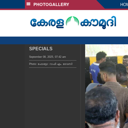
PHOTOGALLERY
HO
SECTIONS
HOME
LATEST
AUDIO
NOTIFIED NEWS
SPECIALS
POLL
September 08, 2025, 07:42 am
Photo: ഫോട്ടോ: റാഫി എം. ദേവസി
KERALA
LOCAL
OBITUARY
NEWS 360