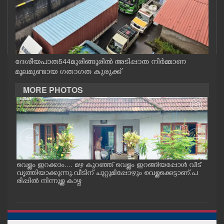
CASE DIARY
CINEMA
ദേശീയപാത544മുരിങ്ങൂരിൽ അടിപ്പാത നിർമ്മാണ
OPINION
മൂലമുണ്ടായ ഗതാഗത കുരുക്ക്
MORE PHOTOS
PHOTOS
LIFESTYLE
SPIRITUAL
വെള്ളം ഇറക്കാം.... മഴ കുറഞ്ഞ് വെള്ളം ഇറങ്ങിയപ്പോൾ വീട്
മഴ ക
വൃത്തിയാക്കുന്നു.വീടിന് ചുറ്റുമിപ്പോഴും വെള്ളക്കെട്ടാണ്.പ
യം പ
രിപ്പിൽ നിന്നുള്ള കാഴ്ച
INFO+
ART