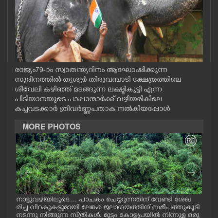
CASE DIARY
CINEMA
OPINION
രാജ്യം 79-ാം സ്വാതന്ത്യദിനം ആഘോഷിക്കുന്ന
സുദിനത്തിൽ തൃശൂർ തിരുവമ്പാടി ക്ഷേത്രത്തിലെ
ശീവേലി കഴിഞ്ഞ് മടങ്ങുന്ന ലക്ഷ്മികുട്ടി എന്ന
PHOTOS
പിടിയാനയുടെ പാപ്പാന്മാർക്ക് വഴിയരികിലെ
കച്ചവടക്കാർ ത്രിവർണ്ണപതാക നൽകിയപ്പോൾ
LIFESTYLE
MORE PHOTOS
SPIRITUAL
INFO+
 സ
നാട്ടുവഴിയിലൂടെ.... പാചകം ചെയ്യുന്നതിന് വേണ്ടി ശേഖ
കുട
ART
രിച്ച വിറകുകളുമായി മലങ്കര ജലാശയത്തിന് സമീപത്തുകൂടി
റോഡ
ി.
നടന്നു നീങ്ങുന്ന സ്ത്രീകൾ. മുട്ടം കോളപ്രയിൽ നിന്നുള്ള ഒരു
പൂവത