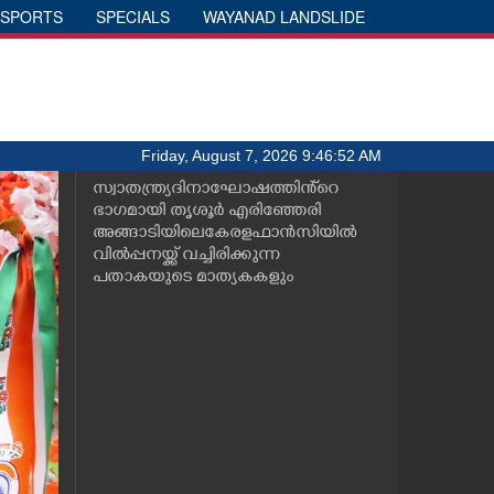
SPORTS
SPECIALS
WAYANAD LANDSLIDE
Friday, August 7, 2026 9:46:52 AM
സ്വാതന്ത്ര്യദിനാഘോഷത്തിൻ്റെ
ഭാഗമായി തൃശൂർ എരിഞ്ഞേരി
അങ്ങാടിയിലെകേരളഫാൻസിയിൽ
വിൽപ്പനയ്ക്ക് വച്ചിരിക്കുന്ന
പതാകയുടെ മാത്യകകളും