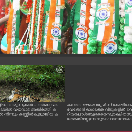
ിലെ വിരുന്നുകാർ .. കർണാടക
കനത്ത മഴയെ തുടർന്ന് കോഴിക്ക
കിടയിൽ വയനാട് അതിർത്തി ക
വേങ്ങേരി ഭാഗത്തെ വീടുകളിൽ വെ
 നിന്നും കണ്ണിൽകുടുങ്ങിയ ക
റിയപ്പോൾ ആളുകളെ സുരക്ഷിത സ
ത്തേക്ക് മാറ്റുന്ന സുരക്ഷാസേനാം