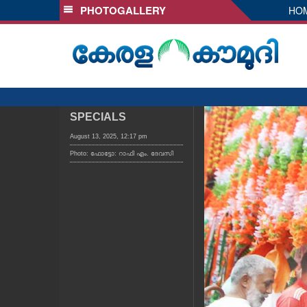
PHOTOGALLERY
HO
SECTIONS
HOME
LATEST
AUDIO
NOTIFIED NEWS
SPECIALS
POLL
August 13, 2025, 12:17 pm
Photo: ഫോട്ടോ: റാഫി എം. ദേവസി
KERALA
LOCAL
OBITUARY
NEWS 360