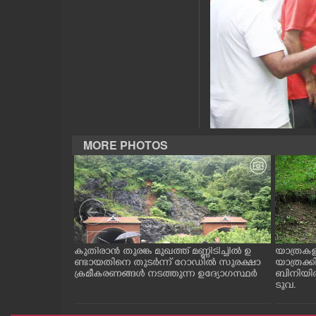
CASE DIARY
CINEMA
OPINION
PHOTOS
MORE PHOTOS
LIFESTYLE
SPIRITUAL
ന വാഹനങ്ങളിൽ
കുതിരാൻ തുരങ്ക മുഖത്ത് മണ്ണിടിച്ചിൽ ഉ
യാത്രകള
INFO+
 നാടോടി യുവതി.
ണ്ടായതിനെ തുടർന്ന് റോഡിൽ സുരക്ഷാ
യാത്രക്
 കാഴ്ച
ക്രമീകരണങ്ങൾ നടത്തുന്ന ഉദ്യോഗസ്ഥർ
ബിനിയിൽ
ടുവ.
ART