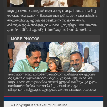
CASE DIARY
തൃശൂർ ടൗൺ ഹാളിൽ ആരോഗ്യ വകുപ്പ് സംഘടിപ്പിച്ച
രാജ്യന്തരയുവജന ദിനാചരണം ഉദ്ഘാടന ചടങ്ങിനിടെ
CINEMA
അവതരിപ്പിച്ച ഫ്ലാഷ് മോബിൽ നിന്ന് മന്ത്രി ആർ.
ബിന്ദു,കളക്ടർ അർജ്ജുൻ പാണ്ഡ്യൻ,ജില്ലാ പഞ്ചായത്ത്
പ്രസിഡൻ്റ് വി.എസ് പ്രിൻസ് തുടങ്ങിയവർ സമീപം
OPINION
MORE PHOTOS
PHOTOS
LIFESTYLE
SPIRITUAL
സംസ്ഥാനത്തെ ഹയർസെക്കൻഡറി പരീക്ഷയിൽ ഏറ്റവും
എറണ
കൂടുതൽ വിജയശതമാനം കുറിച്ച ഇടുക്കി ജില്ലയിലെ അ
പ്ള
ദ്ധ്യാപകരെ അനുമോദിക്കാനായി ഇടുക്കി തൊടുപുഴ ഉത്രം
ദ്ഘാ
റസിഡൻസിയിൽ സംഘടിപ്പിച്ച ചടങ്ങിൽ കട്ടപ്പന
ഡി.
INFO+
വിദ്യാഭ്യാസ ജില്ലയുടെ എജ്യുക്കേഷനൽ അംബാസഡറായ
എസ്തർ മരിയ ടോമിയെ മന്ത്രി എൻ.ഷംസുദ്ദീനും ഡീൻ
കുര്യാക്കോസ് എം.പിയും അഭിനന്ദിച്ചപ്പോൾ. ശാരീരിക പ
ART
രിമിതികളെ അതിജീവിച്ച് പ്ലസ്ടു പരീക്ഷയിൽ എല്ലാ വിഷയ
© Copyright Keralakaumudi Online
ങ്ങൾക്കും എ പ്ലസ് നേടിയതോടെയാണ് എസ്തർ ശ്രദ്ധേയ