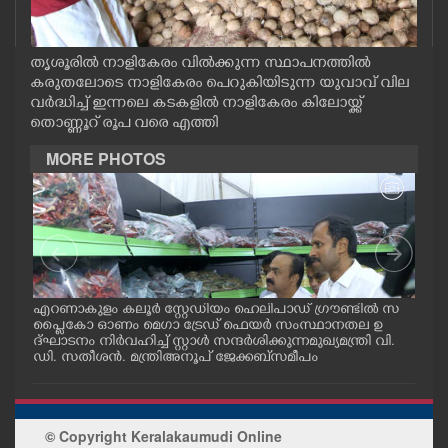
CASE DIARY
തൃശൂരിൽ നാളികേരം വിൽക്കുന്ന സ്ഥാപനത്തിൽ
CINEMA
കരുതലോടെ നാളികേരം പെറുകിയിടുന്ന യുവാവ് വില
വർദ്ധിച്ച് ഇന്നലെ കടകളിൽ നാളികേരം കിലോയ്ക്ക്
തൊണ്ണൂറ് രൂപ വരെ എത്തി
OPINION
MORE PHOTOS
PHOTOS
LIFESTYLE
SPIRITUAL
.
എറണാകുളം കലൂർ സ്റ്റേഡിയം ഹെലിപാഡ് ഗ്രൗണ്ടിൽ സ
കൊല്
പ്ളൈകോ ഓണം മെഗാ ട്രേഡ് ഫെയർ സംസ്ഥാനതല ഉ
ബ് 
് പ
ദ്ഘാടനം നിർവഹിച്ച് സ്റ്റാൾ സന്ദർശിക്കുന്ന മുഖ്യമന്ത്രി വി.
ളുട
. ത
ഡി. സതീശൻ. മന്ത്രി അനൂപ് ജേക്കബ് സമീപം
ട്ര
INFO+
ART
© Copyright Keralakaumudi Online