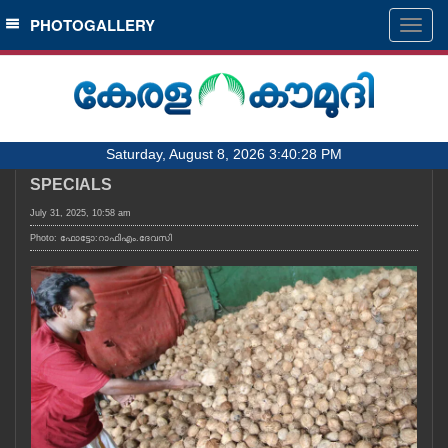
SECTIONS
PHOTOGALLERY
Togg
navig
HOME
LATEST
AUDIO
Saturday, August 8, 2026 3:40:28 PM
NOTIFIED NEWS
SPECIALS
POLL
July 31, 2025, 10:58 am
KERALA
Photo: ഫോട്ടോ:റാഫിഎം.ദേവസി
LOCAL
OBITUARY
NEWS 360