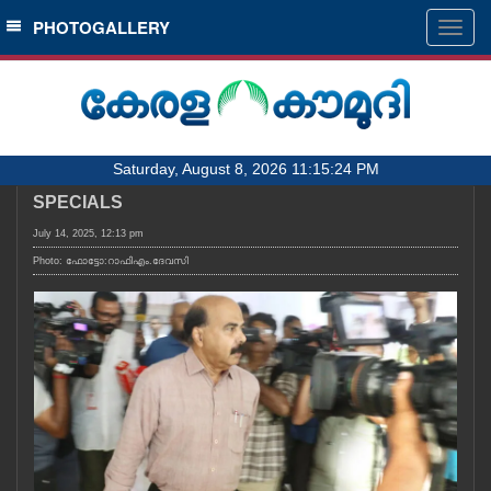
SECTIONS
PHOTOGALLERY
Togg
navig
HOME
LATEST
AUDIO
Saturday, August 8, 2026 11:15:24 PM
NOTIFIED NEWS
SPECIALS
POLL
July 14, 2025, 12:13 pm
KERALA
Photo: ഫോട്ടോ:റാഫിഎം.ദേവസി
LOCAL
OBITUARY
NEWS 360