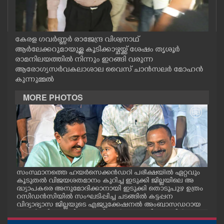
CASE DIARY
CINEMA
കേരള ഗവർണ്ണർ രാജേന്ദ്ര വിശ്വനാഥ്
ആർലേക്കറുമായുള്ള കൂടിക്കാഴ്ചയ്ക്ക് ശേഷം തൃശൂർ
രാമനിലയത്തിൽ നിന്നും ഇറങ്ങി വരുന്ന
OPINION
ആരോഗ്യസർവകലാശാല വൈസ് ചാൻസലർ മോഹൻ
കുന്നുമ്മൽ
MORE PHOTOS
PHOTOS
LIFESTYLE
SPIRITUAL
സംസ്ഥാനത്തെ ഹയർസെക്കൻഡറി പരീക്ഷയിൽ ഏറ്റവും
എറണ
കൂടുതൽ വിജയശതമാനം കുറിച്ച ഇടുക്കി ജില്ലയിലെ അ
പ്ള
INFO+
ദ്ധ്യാപകരെ അനുമോദിക്കാനായി ഇടുക്കി തൊടുപുഴ ഉത്രം
ദ്ഘാ
റസിഡൻസിയിൽ സംഘടിപ്പിച്ച ചടങ്ങിൽ കട്ടപ്പന
ഡി.
വിദ്യാഭ്യാസ ജില്ലയുടെ എജ്യുക്കേഷനൽ അംബാസഡറായ
ART
എസ്തർ മരിയ ടോമിയെ മന്ത്രി എൻ.ഷംസുദ്ദീനും ഡീൻ
കുര്യാക്കോസ് എം.പിയും അഭിനന്ദിച്ചപ്പോൾ. ശാരീരിക പ