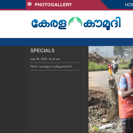
PHOTOGALLERY
HO
SECTIONS
HOME
LATEST
AUDIO
NOTIFIED NEWS
SPECIALS
POLL
July 09, 2025, 11:40 am
Photo: ഫോട്ടോ:റാഫിഎംദേവസി
KERALA
LOCAL
OBITUARY
NEWS 360