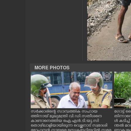
CASE DIARY
CINEMA
OPINION
PHOTOS
MORE PHOTOS
LIFESTYLE
SPIRITUAL
INFO+
ന്ന ലാബ് ഓൺ
സർക്കാരിന്റെ സാമ്പത്തിക സഹായ
ഗോട്ട് ല
റി പദ്ധ
ത്തിനായ് മുഖ്യമന്ത്രി വി.ഡി.സതീശനെ
തിന്നാന
തിരുവനന്തപുരം
കാണാനെത്തിയ ഐ.എൻ.ടി.യു.സി
ൾ കടിച്
ART
ിമൻസ്
തൊഴിലാളിയായിരുന്ന വെള്ളനാട് സ്വദേശി
ന്തൽ മറന
രി വി.ഡി സ
മോഹനൻ നായരെ സെക്രട്ടേറിയറ്റിൽ സമര
ണാകുളം വ