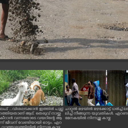
ൈഫ് ...വിശപ്പടക്കാൻ ഇത്തിരി പുല്ല്
ചാറ്റൽ മഴയിൽ മഴക്കോട്ട് ധരിച്ച്
െത്തിയതാണ് ആട്. തെരുവ് നായ്ക്ക
ലിച്ച് നീങ്ങുന്ന യുവതികൾ. എറ
ച് കീറാൻ വന്നതോടെ വയറിന്റെ ആ
മേനകയിൽ നിന്നുള്ള കാഴ്ച
്ന് ജീവന് വേണ്ടിയായി ഓട്ടം. എറ
ാത്തുരുത്തിയിൽ നിന്നുള്ള കാഴ്ച