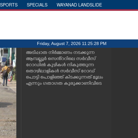
SPORTS
SPECIALS
WAYANAD LANDSLIDE
Friday, August 7, 2026 11:25:28 PM
അടിപ്പാത നിർമ്മാണം നടക്കുന്ന
ആമ്പല്ലൂർ സെൻ്ററിലെ സർവീസ്
റോഡിൽ കുഴികൾ നികുത്തുന്ന
തൊഴിലാളികൾ സർവീസ് റോഡ്
പൊട്ടി പൊളിഞ്ഞ് കിടക്കുന്നത് മൂലം
എന്നും ഗതാഗത കുരുക്കാണിവിടെ