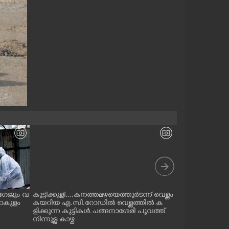
 ലഗേജും വ
കുട്ടിക്കുളി....കനത്തമഴയെത്തുർടന്ന് വെള്ളം
ഇടുക്കി മലങ്
ണാകുളം
കയറിയ എ.സി.റോഡിൽ വെള്ളത്തിൽ ക
മാലിന്യം പരന്ന
ളിക്കുന്ന കുട്ടികൾ.ചങ്ങനാശേരി പൂവത്ത്
ഞ്ഞു പോകുന്
നിന്നുള്ള കാഴ്ച
വെള്ളിയാമറ്റത
നിന്നും തെർമ