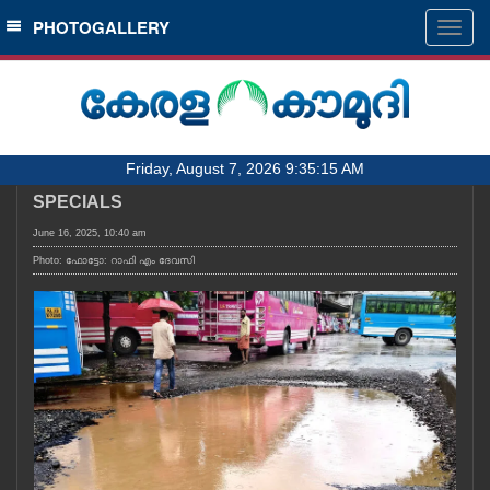
SECTIONS
PHOTOGALLERY
Togg
navig
HOME
LATEST
AUDIO
Friday, August 7, 2026 9:35:15 AM
NOTIFIED NEWS
SPECIALS
POLL
June 16, 2025, 10:40 am
KERALA
Photo: ഫോട്ടോ: റാഫി എം ദേവസി
LOCAL
OBITUARY
NEWS 360