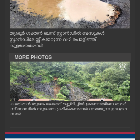
CASE DIARY
CINEMA
തൃശൂർ ശക്തൻ ബസ് സ്റ്റാൻഡിൽ ബസുകൾ
സ്റ്റാൻഡിലേയ്ക്ക് കയറുന്ന വഴി പൊളിഞ്ഞ്
OPINION
കുളമായപ്പോൾ
MORE PHOTOS
PHOTOS
LIFESTYLE
SPIRITUAL
ങൾ
കുതിരാൻ തുരങ്ക മുഖത്ത് മണ്ണിടിച്ചിൽ ഉണ്ടായതിനെ തുടർ
യാത
ള്ള
ന്ന് റോഡിൽ സുരക്ഷാ ക്രമീകരണങ്ങൾ നടത്തുന്ന ഉദ്യോഗ
യനാ
സ്ഥർ
കടു
INFO+
ART