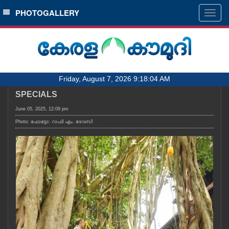
SECTIONS
PHOTOGALLERY
Togg
navig
HOME
LATEST
AUDIO
Friday, August 7, 2026 9:18:04 AM
NOTIFIED NEWS
SPECIALS
POLL
June 05, 2025, 12:09 pm
KERALA
Photo: ഫോട്ടോ: റാഫി എം. ദേവസി
LOCAL
OBITUARY
NEWS 360