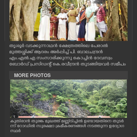
CASE DIARY
CINEMA
OPINION
തൃശൂർ വടക്കുന്നാഥൻ ക്ഷേത്രത്തിലെ പേരാൽ
മുത്തശ്ശിക്ക് ആദരം അർപ്പിച്ച് പി. ബാലചന്ദ്രൻ
എം.എൽ.എ സംസാരിക്കുന്നു കൊച്ചിൻ ദേവസ്വം
PHOTOS
ബോർഡ് പ്രസിഡന്റ് കെ.രവീന്ദ്രൻ തുടങ്ങിയവർ സമീപം
MORE PHOTOS
LIFESTYLE
SPIRITUAL
INFO+
ങൾ
കുതിരാൻ തുരങ്ക മുഖത്ത് മണ്ണിടിച്ചിൽ ഉണ്ടായതിനെ തുടർ
യാത
ള്ള
ന്ന് റോഡിൽ സുരക്ഷാ ക്രമീകരണങ്ങൾ നടത്തുന്ന ഉദ്യോഗ
യനാ
ART
സ്ഥർ
കടു