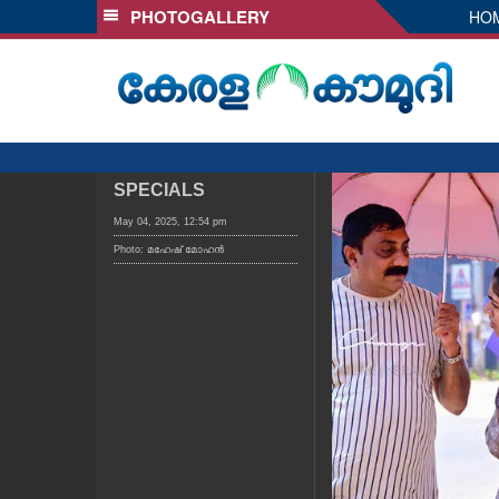
PHOTOGALLERY
HO
SECTIONS
HOME
LATEST
AUDIO
NOTIFIED NEWS
SPECIALS
POLL
May 04, 2025, 12:54 pm
Photo: മഹേഷ് മോഹൻ
KERALA
LOCAL
OBITUARY
NEWS 360