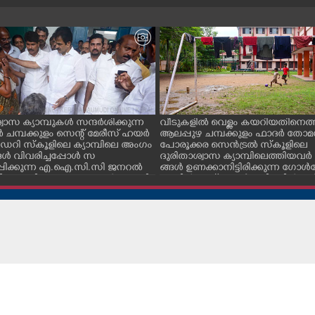
വാസ ക്യാമ്പുകൾ സന്ദർശിക്കുന്ന
വീടുകളിൽ വെള്ളം കയറിയതിനെത്ത
ചമ്പക്കുളം സെന്റ് മേരീസ് ഹയർ
ആലപ്പുഴ ചമ്പക്കുളം ഫാദർ തോമ
റി സ്കൂളിലെ ക്യാമ്പിലെ അംഗം
പോരൂക്കര സെൻട്രൽ സ്കൂളിലെ
ൾ വിവരിച്ചപ്പോൾ സ
ദുരിതാശ്വാസ ക്യാമ്പിലെത്തിയവർ 
്പിക്കുന്ന എ.ഐ.സി.സി ജനറൽ
ങ്ങൾ ഉണക്കാനിട്ടിരിക്കുന്ന ഗോൾപോ
്ടറി കെ.സി വേണുഗോപാൽ എം.പി.
മുന്നിൽ ഫുട്ബോൾ കളികളിൽ ഏ
എക്സൈസ് വകുപ്പ് മന്ത്രി എം.
പ്പെട്ടിരിക്കുന്ന കുട്ടികൾ
ിവകുപ്പ് മന്ത്രി ടി. സിദ്ദിഖ്, റെജി
ൻ എം. എൽ. എ എന്നിവർ സമീപം