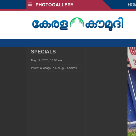
PHOTOGALLERY
HO
SECTIONS
HOME
LATEST
AUDIO
NOTIFIED NEWS
SPECIALS
POLL
May 12, 2025, 10:06 am
Photo: ഫോട്ടോ: റാഫി എം. ദേവസി
KERALA
LOCAL
OBITUARY
NEWS 360