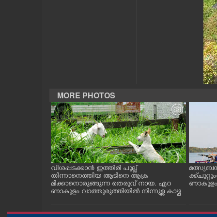
CASE DIARY
CINEMA
OPINION
PHOTOS
MORE PHOTOS
LIFESTYLE
SPIRITUAL
ത്തുടങ്ങിയ
വിശപ്പടക്കാൻ ഇത്തിരി പുല്ല്
മത്സ്യബ
 സമീപം ആറ
തിന്നാനെത്തിയ ആടിനെ ആക്ര
ക്ക് ചുറ്റ
INFO+
 സമീപം പ്രവർ
മിക്കാനൊരുങ്ങുന്ന തെരുവ് നായ. എറ
ണാകുളം ക
കഴുകി
ണാകുളം വാത്തുരുത്തിയിൽ നിന്നുള്ള കാഴ്ച
ART