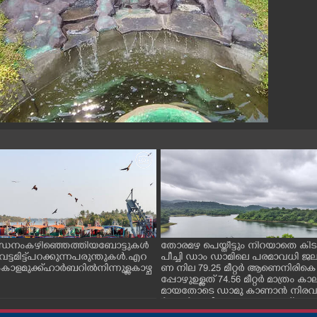
ന്ധനം കഴിഞ്ഞെത്തിയ ബോട്ടുകൾ
തോരമഴ പെയ്തീട്ടും നിറയാതെ കിടക
ും വട്ടമിട്ട് പറക്കുന്ന പരുന്തുകൾ. എറ
പീച്ചി ഡാം ഡാമിലെ പരമാവധി 
ാളമുക്ക് ഹാർബറിൽ നിന്നുള്ള കാഴ്ച
ണ നില 79.25 മീറ്റർ ആണെനിരികെ
പ്പോഴുഉള്ളത് 74.56 മീറ്റർ മാത്രം
മായതോടെ ഡാമു കാണാൻ നിരവധ
ർശകർ ഇവിടെ എത്തുന്നുണ്ട്