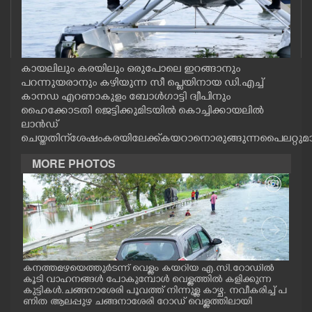
CASE DIARY
CINEMA
കായലിലും കരയിലും ഒരുപോലെ ഇറങ്ങാനും
പറന്നുയരാനും കഴിയുന്ന സീ പ്ളെയിനായ ഡി.എച്ച്
OPINION
കാനഡ എറണാകുളം ബോൾഗാട്ടി ദ്വീപിനും
ഹൈക്കോടതി ജെട്ടിക്കുമിടയിൽ കൊച്ചിക്കായലിൽ
ലാൻഡ്
PHOTOS
ചെയ്തതിന് ശേഷം കരയിലേക്ക് കയറാനൊരുങ്ങുന്ന പൈലറ്റുമ
MORE PHOTOS
LIFESTYLE
SPIRITUAL
INFO+
കനത്തമഴയെത്തുർടന്ന് വെള്ളം കയറിയ എ.സി.റോഡിൽ
വെള
ര്യ
കൂടി വാഹനങ്ങൾ പോകുമ്പോൾ വെള്ളത്തിൽ കളിക്കുന്ന
ൾ. 
ന
കുട്ടികൾ.ചങ്ങനാശേരി പൂവത്ത് നിന്നുള്ള കാഴ്ച. നവീകരിച്ച് പ
ART
്പം
ണിത ആലപ്പുഴ ചങ്ങനാശേരി റോഡ് വെള്ളത്തിലായി