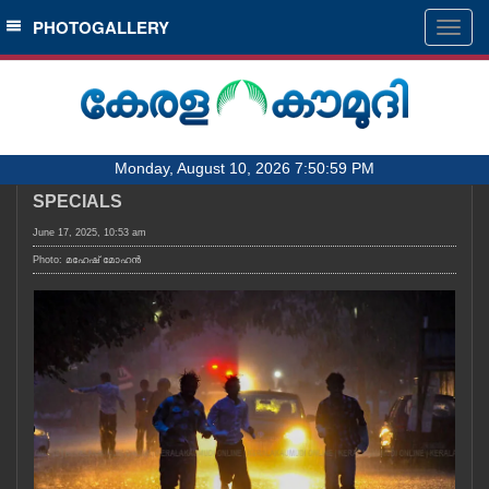
SECTIONS
PHOTOGALLERY
Togg
navig
HOME
LATEST
AUDIO
Monday, August 10, 2026 7:50:59 PM
NOTIFIED NEWS
SPECIALS
POLL
June 17, 2025, 10:53 am
KERALA
Photo: മഹേഷ് മോഹൻ
LOCAL
OBITUARY
NEWS 360