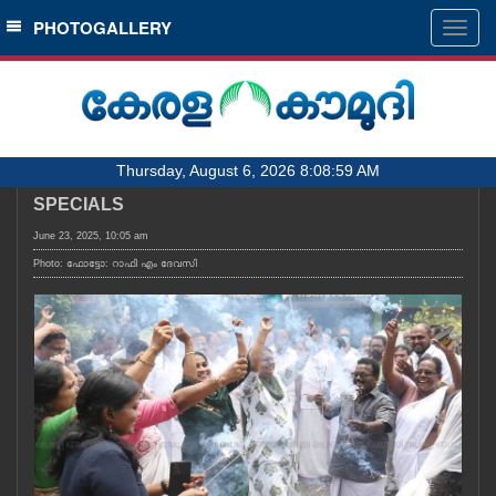
SECTIONS
PHOTOGALLERY
Togg
navig
HOME
LATEST
AUDIO
Thursday, August 6, 2026 8:08:59 AM
NOTIFIED NEWS
SPECIALS
POLL
June 23, 2025, 10:05 am
KERALA
Photo: ഫോട്ടോ: റാഫി എം ദേവസി
LOCAL
OBITUARY
NEWS 360