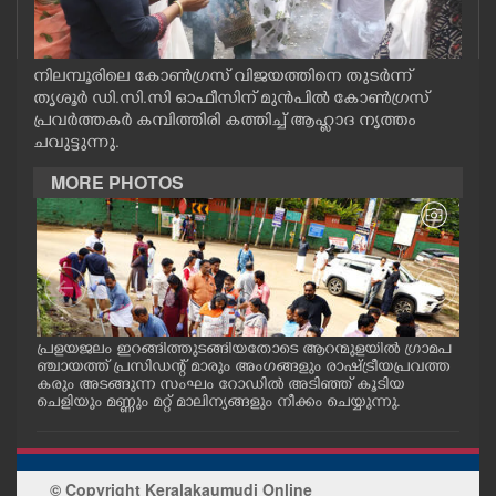
CASE DIARY
നിലമ്പൂരിലെ കോൺഗ്രസ് വിജയത്തിനെ തുടർന്ന്
CINEMA
തൃശൂർ ഡി.സി.സി ഓഫീസിന് മുൻപിൽ കോൺഗ്രസ്
പ്രവർത്തകർ കമ്പിത്തിരി കത്തിച്ച് ആഹ്ളാദ നൃത്തം
ചവുട്ടുന്നു.
OPINION
MORE PHOTOS
PHOTOS
LIFESTYLE
SPIRITUAL
പ്രളയജലം ഇറങ്ങിത്തുടങ്ങിയതോടെ ആറന്മുളയിൽ ഗ്രാമപ
ആറന
ാന
ഞ്ചായത്ത് പ്രസിഡന്റ് മാരും അംഗങ്ങളും രാഷ്ട്രീയപ്രവത്ത
ജംഗ
്ള
കരും അടങ്ങുന്ന സംഘം റോഡിൽ അടിഞ്ഞ് കൂടിയ
ത്ത
ചെളിയും മണ്ണും മറ്റ് മാലിന്യങ്ങളും നീക്കം ചെയ്യുന്നു.
തിര
INFO+
ART
© Copyright Keralakaumudi Online