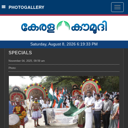
SECTIONS
PHOTOGALLERY
Togg
navig
HOME
LATEST
AUDIO
Saturday, August 8, 2026 6:19:33 PM
NOTIFIED NEWS
SPECIALS
POLL
November 04, 2025, 09:59 am
KERALA
Photo:
LOCAL
OBITUARY
NEWS 360