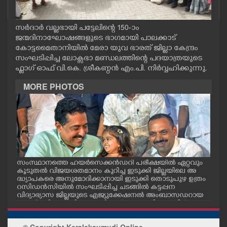
CASE DIARY
സർദാർ വല്ലഭായി പട്ടേലിന്റെ 150-ാം
ജന്മദിനാഘോഷങ്ങളുടെ ഭാഗമായി പാലക്കാട്
CINEMA
കോട്ടമൈതാനിയിൽ മേരാ യുവ ഭാരത് ജില്ലാ കേന്ദ്രം
സംഘടിപ്പിച്ച ലോക്സഭാ മണ്ഡലത്തിന്റെ പദയാത്രയുടെ
OPINION
ഫ്ലാഗ് ഓഫ് വി.കെ. ശ്രീകണ്ഠൻ എം.പി. നിർവ്വഹിക്കുന്നു.
MORE PHOTOS
PHOTOS
LIFESTYLE
SPIRITUAL
സംസ്ഥാനത്തെ ഹയർസെക്കൻഡറി പരീക്ഷയിൽ ഏറ്റവും
എറണ
കൂടുതൽ വിജയശതമാനം കുറിച്ച ഇടുക്കി ജില്ലയിലെ അ
പ്ള
ദ്ധ്യാപകരെ അനുമോദിക്കാനായി ഇടുക്കി തൊടുപുഴ ഉത്രം
ദ്ഘാ
INFO+
റസിഡൻസിയിൽ സംഘടിപ്പിച്ച ചടങ്ങിൽ കട്ടപ്പന
ഡി.
വിദ്യാഭ്യാസ ജില്ലയുടെ എജ്യുക്കേഷനൽ അംബാസഡറായ
എസ്തർ മരിയ ടോമിയെ മന്ത്രി എൻ.ഷംസുദ്ദീനും ഡീൻ
കുര്യാക്കോസ് എം.പിയും അഭിനന്ദിച്ചപ്പോൾ. ശാരീരിക പ
ART
രിമിതികളെ അതിജീവിച്ച് പ്ലസ്ടു പരീക്ഷയിൽ എല്ലാ വിഷയ