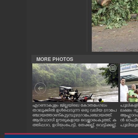
CASE DIARY
CINEMA
OPINION
MORE PHOTOS
PHOTOS
LIFESTYLE
SPIRITUAL
ലൂർദ് സ്കൂളിൽ
എറണാകുളം ജില്ലയിലെ കോതമംഗലം
പുലികളി
ൂർദിയൻ
താലൂക്കിൽ ഉൾപ്പെടുന്ന ഒരു വലിയ ഗ്രാമപ
ലക്ഷം 
INFO+
ഷിപ്പിൽ പെൺ
ഞ്ചായത്താണ് കുട്ടമ്പുഴ ഗ്രാമ പഞ്ചായത്ത്.
ആഹ്ലാദം
ത്തിൽ കോട്ട
ആദിവാസി ഊരുകളായ വെള്ളാരംകുത്ത്, ക
ൻ ഓഫീസി
ടീമിനെതിരെ
ത്തിപ്പാറ, ഉറിയംപെട്ടി, തേക്കല്ല്, വെട്ടിക്കല്ല്,
പുലിയുമ
കോട് പ്രൊവിഡ
മഞ്ചപ്പാറ എന്നീ ആറു സ്ഥലങ്ങളിലേക്കുള്ള
നം
ART
സരത്തിൽ
പ്രധാന സഞ്ചാര മാർഗമാണ് ഈ കാണുന്ന