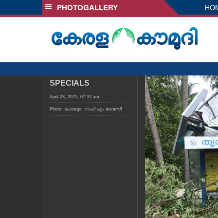
PHOTOGALLERY
HO
SECTIONS
HOME
LATEST
AUDIO
NOTIFIED NEWS
SPECIALS
POLL
April 23, 2025, 07:37 am
Photo: ഫോട്ടോ: റാഫി എം ദേവസി
KERALA
LOCAL
OBITUARY
NEWS 360