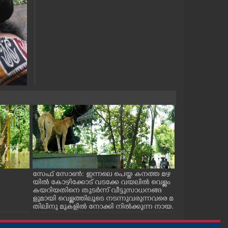
സേഫ് സോൺ: ഇന്നലെ പെയ്ത കനത്ത മഴ
മഴവെള്ള കെടു
യിൽ കോഴിക്കോട് വടക്കേ വയലിൽ വെള്ളം
വ. പൊളിടെക്നി
കയറിയതിനെ തുടർന്ന് വീട്ടുസാധനങ്ങ
ക്യാമ്പിൽ കഴിയ
ളുമായി വെള്ളത്തിലൂടെ നടന്നുവരുന്നവരെ മ
സ്‌കൂളിലെ ഏഴാം
തിലിനു മുകളിൽ നോക്കി നിൽക്കുന്ന നായ.
സ്സും അനുജത്
നത്തോടൊപ്പം ക്
കുട്ടുകാരെയും പ