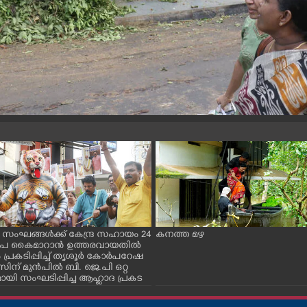
 സംഘങ്ങൾക്ക് കേന്ദ്ര സഹായം 24
കനത്ത മഴ
രൂപ കൈമാറാൻ ഉത്തരവായതിൽ
 പ്രകടിപ്പിച്ച് തൃശൂർ കോർപറേഷ
ന് മുൻപിൽ ബി. ജെ.പി ഒറ്റ
ായി സംഘടിപ്പിച്ച ആഹ്ലാദ പ്രകട