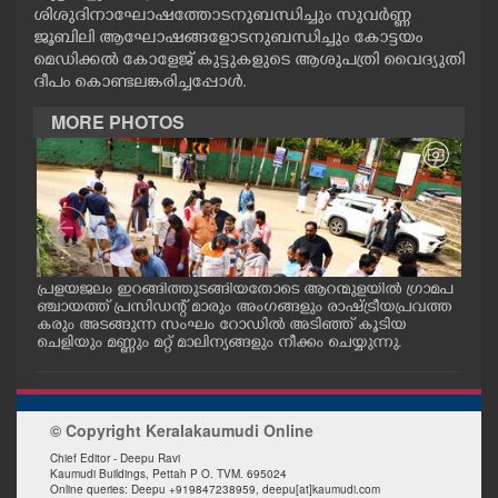
ശിശുദിനാഘോഷത്തോടനുബന്ധിച്ചും സുവർണ്ണ
CASE DIARY
ജൂബിലി ആഘോഷങ്ങളോടനുബന്ധിച്ചും കോട്ടയം
മെഡിക്കൽ കോളേജ് കുട്ടുകളുടെ ആശുപത്രി വൈദ്യുതി
ദീപം കൊണ്ടലങ്കരിച്ചപ്പോൾ.
CINEMA
MORE PHOTOS
OPINION
PHOTOS
LIFESTYLE
പ്രളയജലം ഇറങ്ങിത്തുടങ്ങിയതോടെ ആറന്മുളയിൽ ഗ്രാമപ
ആറന
ാന
ഞ്ചായത്ത് പ്രസിഡന്റ് മാരും അംഗങ്ങളും രാഷ്ട്രീയപ്രവത്ത
ജംഗ
്ള
കരും അടങ്ങുന്ന സംഘം റോഡിൽ അടിഞ്ഞ് കൂടിയ
ത്ത
SPIRITUAL
ചെളിയും മണ്ണും മറ്റ് മാലിന്യങ്ങളും നീക്കം ചെയ്യുന്നു.
തിര
INFO+
© Copyright Keralakaumudi Online
Chief Editor - Deepu Ravi
ART
Kaumudi Buildings, Pettah P O. TVM. 695024
Online queries: Deepu +919847238959, deepu[at]kaumudi.com