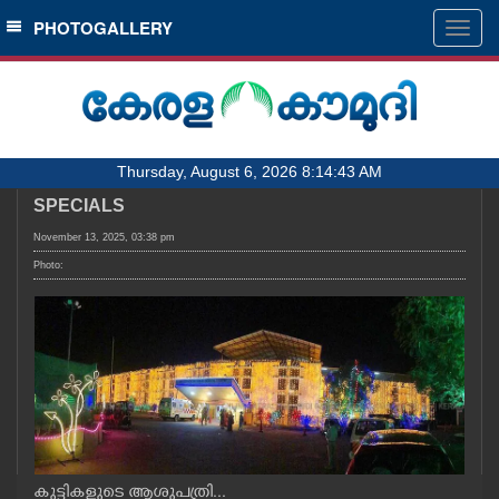
SECTIONS
PHOTOGALLERY
Togg
navig
HOME
LATEST
AUDIO
Thursday, August 6, 2026 8:14:43 AM
NOTIFIED NEWS
SPECIALS
POLL
November 13, 2025, 03:38 pm
KERALA
Photo:
LOCAL
OBITUARY
NEWS 360
കുട്ടികളുടെ ആശുപത്രി...