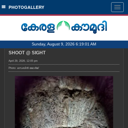
SECTIONS
PHOTOGALLERY
Togg
navig
HOME
LATEST
AUDIO
Sunday, August 9, 2026 6:19:01 AM
NOTIFIED NEWS
SHOOT @ SIGHT
POLL
April 29, 2026, 12:05 pm
KERALA
Photo: സെബിൻ ജോർജ്
LOCAL
OBITUARY
NEWS 360