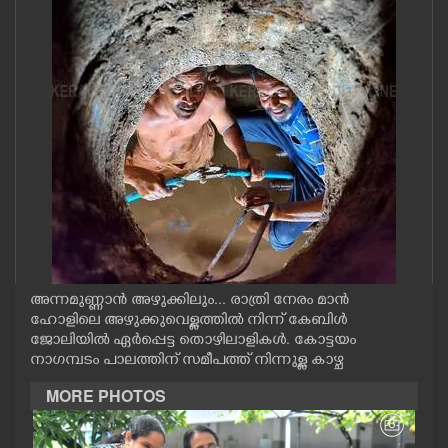
CASE DIARY
CINEMA
OPINION
PHOTOS
LIFESTYLE
അന്നമുണ്ണാൻ അഴുക്കിലും... രാത്രി നേരം മാൻ
SPIRITUAL
ഹോളിലെ അഴുക്കുവെള്ളത്തിൽ നിന്ന് കേബിൾ
ജോലിയിൽ ഏർപ്പെട്ട തൊഴിലാളികൾ. കോട്ടയം
നാഗമ്പടം പാലത്തിന് സമീപത്ത് നിന്നുള്ള കാഴ്ച
INFO+
MORE PHOTOS
ART