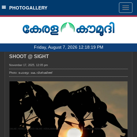
SECTIONS
PHOTOGALLERY
Togg
navig
HOME
LATEST
AUDIO
Friday, August 7, 2026 12:18:19 PM
NOTIFIED NEWS
SHOOT @ SIGHT
POLL
November 17, 2025, 12:05 pm
KERALA
Photo: ഫോട്ടോ :കെ.വിശ്വജിത്ത്
LOCAL
OBITUARY
NEWS 360