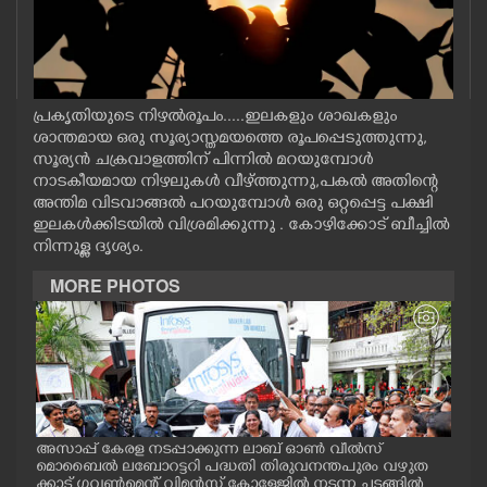
CASE DIARY
CINEMA
പ്രകൃതിയുടെ നിഴൽരൂപം.....ഇലകളും ശാഖകളും
ശാന്തമായ ഒരു സൂര്യാസ്തമയത്തെ രൂപപ്പെടുത്തുന്നു,
OPINION
സൂര്യൻ ചക്രവാളത്തിന് പിന്നിൽ മറയുമ്പോൾ
നാടകീയമായ നിഴലുകൾ വീഴ്ത്തുന്നു,പകൽ അതിന്റെ
അന്തിമ വിടവാങ്ങൽ പറയുമ്പോൾ ഒരു ഒറ്റപ്പെട്ട പക്ഷി
PHOTOS
ഇലകൾക്കിടയിൽ വിശ്രമിക്കുന്നു . കോഴിക്കോട് ബീച്ചിൽ
നിന്നുള്ള ദൃശ്യം.
LIFESTYLE
MORE PHOTOS
SPIRITUAL
INFO+
ൽ വ
അസാപ്പ് കേരള നടപ്പാക്കുന്ന ലാബ് ഓൺ വീൽസ്
അസാ
ART
ങിയ
മൊബൈൽ ലബോറട്ടറി പദ്ധതി തിരുവനന്തപുരം വഴുത
മൊബ
ക്കാട് ഗവൺമെന്റ് വിമൻസ് കോളേജിൽ നടന്ന ചടങ്ങിൽ
തിര