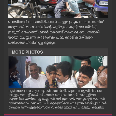
CASE DIARY
CINEMA
വെയിലേറ്റ് വാടാതിരിക്കാൻ ... ഇരുചക്ര വാഹനത്തിൽ
യാത്രക്കിടെ വെയിലിന്റെ ചൂട്മൂലം കുട്ടിയെ തിരിച്ച്
ഇരുതി ദേഹത്ത് ഷാൾ കൊണ്ട് സംരക്ഷണം നൽകി
OPINION
യാത്ര ചെയ്യുന്ന കുടുംബം പാലക്കാട് കളക്ട്രേറ്റ്
പരിസരത്ത് നിന്നുള്ള ദൃശ്യം.
PHOTOS
MORE PHOTOS
LIFESTYLE
SPIRITUAL
മ്പ്
ദുരിതാശ്വാസ ക്യാമ്പുകൾ സന്ദർശിക്കുന്ന വേളയിൽ ചമ്പ
ദുര
INFO+
്ട
ക്കുളം സെന്റ് മേരീസ് ഹയർ സെക്കൻഡറി സ്കൂളിലെ
ക്ക
ക്യാമ്പിലെത്തിയ എ.ഐ.സി.സി ജനറൽ സെക്രട്ടറി കെ.സി
ക്യ
വേണുഗോപാൽ എം.പി കുരുന്നിനെ എടുത്ത് ലാളിച്ചപ്പോൾ.
മാധ
സഹകരണ-എക്സൈസ് വകുപ്പ് മന്ത്രി എം. ലിജു, കൃഷിവ
വേ
ART
കുപ്പ് മന്ത്രി ടി. സിദ്ദിഖ്, റെജി ചെറിയാൻ എം. എൽ. എ എ
മന്ത