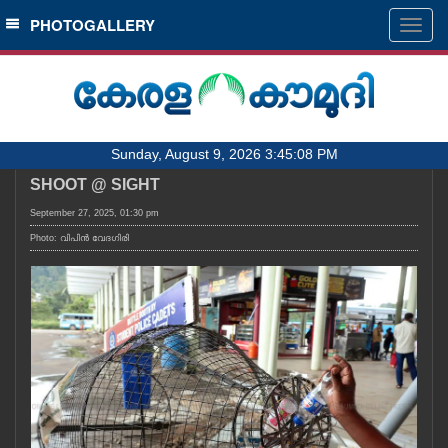
SECTIONS
PHOTOGALLERY
Togg
navig
HOME
LATEST
AUDIO
Sunday, August 9, 2026 3:45:08 PM
NOTIFIED NEWS
SHOOT @ SIGHT
POLL
September 27, 2025, 01:30 pm
KERALA
Photo: വിപിൻ വേദഗിരി
LOCAL
OBITUARY
NEWS 360