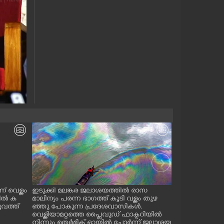
ന് വെള്ളം
ഇടുക്കി മലങ്കര ജലാശയത്തിൽ രാസ
തലയിലും കൈകളി
ിൽ ക
മാലിന്യം പരന്ന ഭാഗത്ത് കൂടി വള്ളം തുഴ
ൾ വഹിച്ച് തൊട
ൂവത്ത്
ഞ്ഞു പോകുന്ന പ്രദേശവാസികൾ.
നയ്ക്ക് നടക്കുന
വെള്ളിയാമറ്റത്തെ പ്ലൈവുഡ് ഫാക്ടറിയിൽ
നിന്നും തെർമിക് ഓയിൽ ചോർന്ന് ജലാശയ