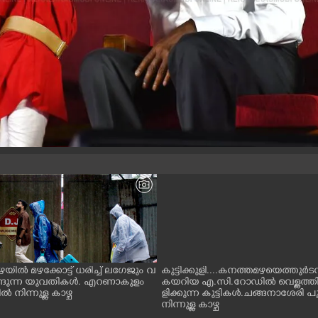
ഴയിൽ മഴക്കോട്ട് ധരിച്ച് ലഗേജും വ
കുട്ടിക്കുളി....കനത്തമഴയെത്തുർടന്
നീങ്ങുന്ന യുവതികൾ. എറണാകുളം
കയറിയ എ.സി.റോഡിൽ വെള്ളത്ത
നിന്നുള്ള കാഴ്ച
ളിക്കുന്ന കുട്ടികൾ.ചങ്ങനാശേരി പ
നിന്നുള്ള കാഴ്ച