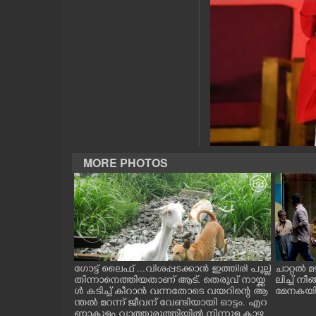
CASE DIARY
CINEMA
OPINION
PHOTOS
MORE PHOTOS
LIFESTYLE
SPIRITUAL
INFO+
ന്ന ലാബ് ഓൺ
ഗോട്ട് ലൈഫ് ...വിശപ്പടക്കാൻ ഇത്തിരി പുല്ല്
ചാറ്റൽ മ
റി പദ്ധ
തിന്നാനെത്തിയതാണ് ആട്. തെരുവ് നായ്ക്ക
ലിച്ച് 
തിരുവനന്തപുരം
ൾ കടിച്ച് കീറാൻ വന്നതോടെ വയറിന്റെ ആ
മേനകയിൽ 
ART
ിമൻസ്
ന്തൽ മറന്ന് ജീവന് വേണ്ടിയായി ഓട്ടം. എറ
രി വി.ഡി സ
ണാകുളം വാത്തുരുത്തിയിൽ നിന്നുള്ള കാഴ്ച