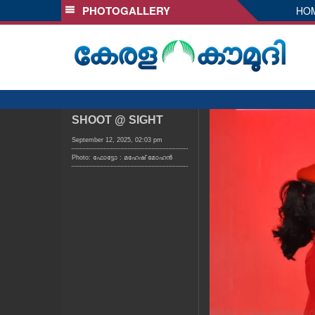
PHOTOGALLERY
HO
SECTIONS
HOME
LATEST
AUDIO
NOTIFIED NEWS
SHOOT @ SIGHT
POLL
September 12, 2025, 02:03 pm
Photo: ഫോട്ടോ : മഹേഷ് മോഹൻ
KERALA
LOCAL
OBITUARY
NEWS 360