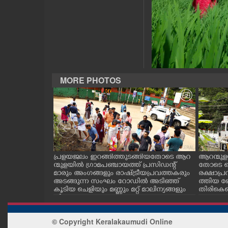
CASE DIARY
CINEMA
OPINION
MORE PHOTOS
PHOTOS
LIFESTYLE
SPIRITUAL
.സി.കനാൽ നിറ
പ്രളയജലം ഇറങ്ങിത്തുടങ്ങിയതോടെ ആറ
ആറന്മുള
ട്ടിൽ നിന്ന് വ
ന്മുളയിൽ ഗ്രാമപഞ്ചായത്ത് പ്രസിഡന്റ്
തോടെ ഐ
തേക്ക്
മാരും അംഗങ്ങളും രാഷ്ട്രീയപ്രവത്തകരും
രക്ഷാപ്ര
കിടങ്ങറയിൽ
അടങ്ങുന്ന സംഘം റോഡിൽ അടിഞ്ഞ്
ത്തിയ ബ
INFO+
കൂടിയ ചെളിയും മണ്ണും മറ്റ് മാലിന്യങ്ങളും
തിരികെക
നീക്കം ചെയ്യുന്നു.
ART
© Copyright Keralakaumudi Online