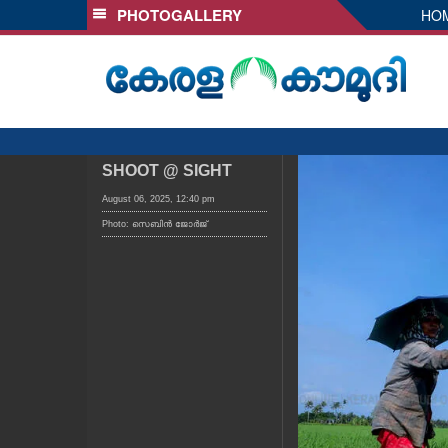
PHOTOGALLERY
HO
SECTIONS
HOME
LATEST
AUDIO
NOTIFIED NEWS
SHOOT @ SIGHT
POLL
August 06, 2025, 12:40 pm
Photo: സെബിൻ ജോർജ്
KERALA
LOCAL
OBITUARY
NEWS 360