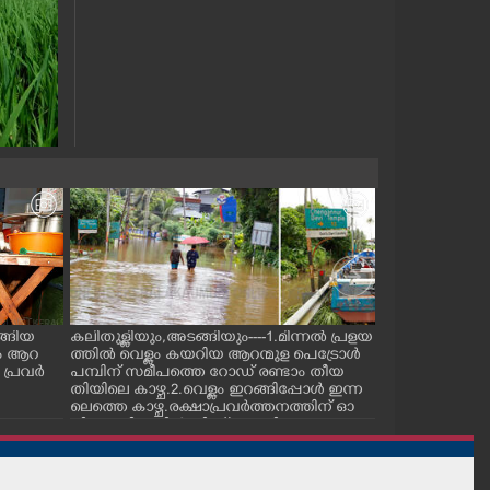
ങ്ങിയ
കലിതുള്ളിയും,അടങ്ങിയും----1.മിന്നൽ പ്രളയ
.കനത്തമഴയെത
ം ആറ
ത്തിൽ വെള്ളം കയറിയ ആറന്മുള പെട്രോൾ
നിറഞ്ഞൊഴുകി 
 പ്രവർ
പമ്പിന് സമീപത്തെ റോ‌ഡ് രണ്ടാം തീയ
നിന്ന് വള്ളത്ത
തിയിലെ കാഴ്ച.2.വെള്ളം ഇറങ്ങിപ്പോൾ ഇന്ന
പോകുന്നവർ.ച
ലെത്തെ കാഴ്ച.രക്ഷാപ്രവർത്തനത്തിന് ഓ
നിന്നുള്ള കാഴ്ച
ച്ചിറ അഴിക്കലിൽ നിന്ന് എത്തിച്ച ബോട്ടും.