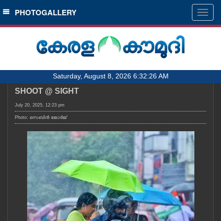
SECTIONS
PHOTOGALLERY
Togg
navig
HOME
LATEST
AUDIO
Saturday, August 8, 2026 6:32:26 AM
NOTIFIED NEWS
SHOOT @ SIGHT
POLL
July 20, 2025, 12:23 pm
KERALA
Photo: സെബിൻ ജോർജ്
LOCAL
OBITUARY
NEWS 360