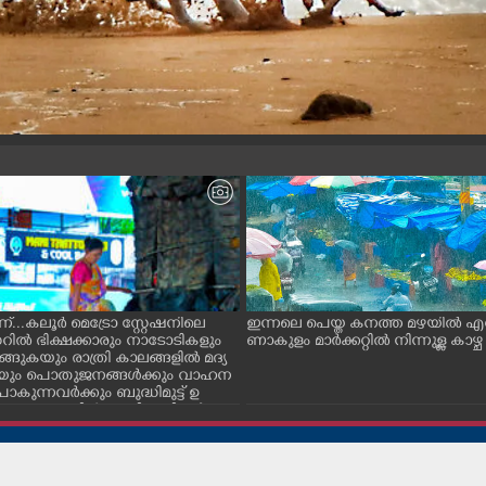
ന്...കലൂർ മെട്രോ സ്റ്റേഷനിലെ
ഇന്നലെ പെയ്ത കനത്ത മഴയിൽ എ
ൽ ഭിക്ഷക്കാരും നാടോടികളും
ണാകുളം മാർക്കറ്റിൽ നിന്നുള്ള കാഴ്ച
ങ്ങുകയും രാത്രി കാലങ്ങളിൽ മദ്യ
കയും പൊതുജനങ്ങൾക്കും വാഹന
കുന്നവർക്കും ബുദ്ധിമുട്ട് ഉ
സാഹചര്യത്തിൽ അധികാരികൾ ക
്ട് മറച്ച വേലി ചാടികടക്കുന്ന
്ത്രീ