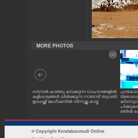
CASE DIARY
CINEMA
OPINION
MORE PHOTOS
PHOTOS
LIFESTYLE
മണ്ഡലം കോൺഗ്ര
സിഗ്നൽ കാത്തു കിടക്കുന്ന വാഹനങ്ങളിൽ
ചാടികടന്
SPIRITUAL
്തിൽ നടത്തിയ
കളിപ്പാട്ടങ്ങൾ വിൽക്കുന്ന നാടോടി യുവതി.
ടിവൈഡറി
സി .സി. ജനറൽ
ഇടപ്പള്ളി ജംഗ്ഷനിൽ നിന്നുള്ള കാഴ്ച
കിടന്നുറ
ടനം ചെയ്യുന്നു.
പിക്കു
ത്തിൽ പോ
INFO+
ണ്ടായ 
മ്പി കൊണ
നാടോടി സ
© Copyright Keralakaumudi Online
ART