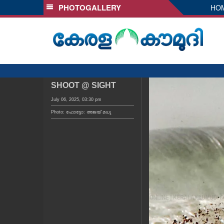
PHOTOGALLERY
HO
SECTIONS
HOME
LATEST
AUDIO
NOTIFIED NEWS
SHOOT @ SIGHT
POLL
July 06, 2025, 03:30 pm
Photo: ഫോട്ടോ: അജയ് മധു
KERALA
LOCAL
OBITUARY
NEWS 360