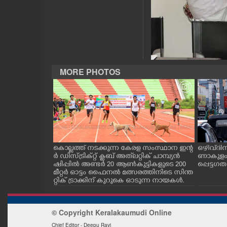
CASE DIARY
CINEMA
OPINION
MORE PHOTOS
PHOTOS
LIFESTYLE
െ. എ. പി . ബ
കൊല്ലത്ത് നടക്കുന്ന കേരള സംസ്ഥാന ഇന്റ
ഒഴിവ് ദ
SPIRITUAL
ീലനം പൂർ
ർ ഡിസ്ട്രിക്റ്റ് ക്ലബ് അത്‌ലറ്റിക് ചാമ്പ്യൻ
ണാകുളം
നാംഗങ്ങളുടെ
ഷിപ്പിൽ അണ്ടർ 20 ആൺകുട്ടികളുടെ 200
പ്പെട്ട ഗ
ഷം ഹരിശാന്ത്
മീറ്റർ ഓട്ടം ഫൈനൽ മത്സരത്തിനിടെ സിന്ത
തൊപ്പി അ
റ്റിക് ട്രാക്കിന് കുറുകെ ഓടുന്ന നായകൾ.
INFO+
ുമായി സ
© Copyright Keralakaumudi Online
ART
Chief Editor - Deepu Ravi