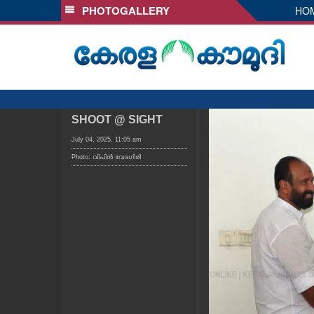
PHOTOGALLERY
HO
SECTIONS
HOME
LATEST
AUDIO
NOTIFIED NEWS
SHOOT @ SIGHT
POLL
July 04, 2025, 11:05 am
Photo: വിപിൻ വേദഗിരി
KERALA
LOCAL
OBITUARY
NEWS 360