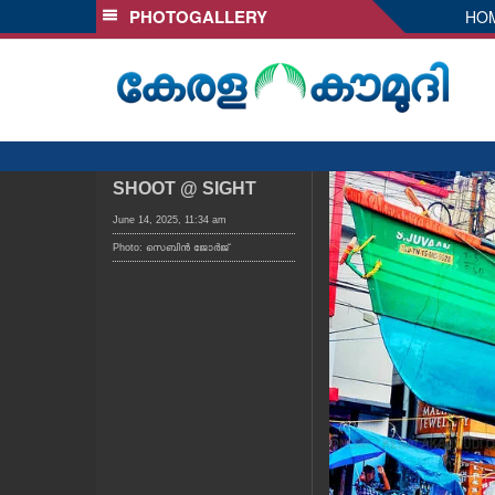
PHOTOGALLERY
HO
SECTIONS
HOME
LATEST
AUDIO
NOTIFIED NEWS
SHOOT @ SIGHT
POLL
June 14, 2025, 11:34 am
Photo: സെബിൻ ജോർജ്
KERALA
LOCAL
OBITUARY
NEWS 360