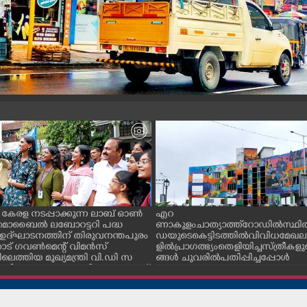
 കേരള നടപ്പാക്കുന്ന ലാബ് ഓൺ
എറ
മൊബൈൽ ലബോറട്ടറി പദ്ധ
ണാകുളം ചാത്യാത്ത് റോഡിൽ സ്ഥിതി 
ഉദ്‌ഘാടനത്തിന് തിരുവനന്തപുരം
ഡയുടെ കെട്ടിടത്തിൽ വിവിധ മേഖ
ാട് ഗവൺമെന്റ് വിമൻസ്
ളിൽ പ്രാഗത്ഭ്യം തെളിയിച്ച സ്ത്രീകളു
െത്തിയ മുഖ്യമന്ത്രി വി.ഡി സ
ങ്ങൾ ചുവരിൽ പതിപ്പിച്ചപ്പോൾ
ഭിവാദ്യവുമായെത്തിയ കെ. എസ്.
യാർത്ഥികൾക്കൊപ്പം സെൽഫി എ
പോൾ