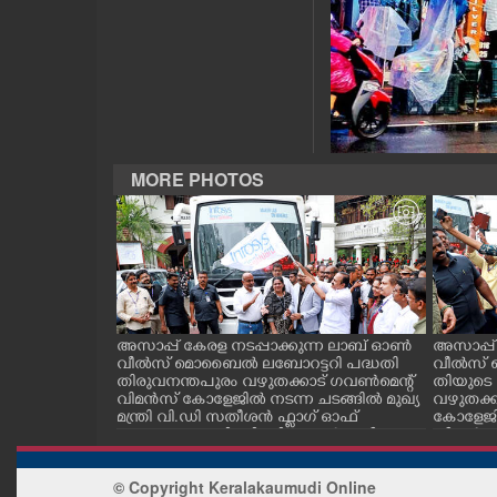
CASE DIARY
CINEMA
OPINION
MORE PHOTOS
PHOTOS
LIFESTYLE
SPIRITUAL
 .. കർണാടക
അസാപ്പ് കേരള നടപ്പാക്കുന്ന ലാബ് ഓൺ
അസാപ്പ്
തിർത്തി ക
വീൽസ് മൊബൈൽ ലബോറട്ടറി പദ്ധതി
വീൽസ് 
ുടുങ്ങിയ ക
തിരുവനന്തപുരം വഴുതക്കാട് ഗവൺമെന്റ്
തിയുടെ 
വിമൻസ് കോളേജിൽ നടന്ന ചടങ്ങിൽ മുഖ്യ
വഴുതക്ക
INFO+
മന്ത്രി വി.ഡി സതീശൻ ഫ്ലാഗ് ഓഫ്
കോളേജില
ചെയ്യുന്നു. മന്ത്രി സി. പി ജോൺ സമീപം
തീശൻ അ
യു വിദ്
ART
ടുത്തപ്
© Copyright Keralakaumudi Online