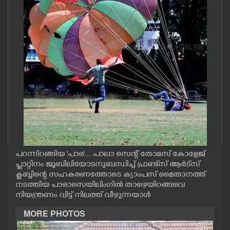
CASE DIARY
CINEMA
OPINION
PHOTOS
LIFESTYLE
പറന്നിറങ്ങിയ 'പാര'... പാലാ സെന്റ് തോമസ് കോളേജ്
SPIRITUAL
പ്ലാറ്റിനം ജൂബിലിയോടനുബന്ധിച്ച് ഫ്രണ്ട്‌സ് ആർട്സ്
ക്ലബ്ബിന്റെ സഹകരണത്തോടെ ക്യാംപസ് മൈതാനത്ത്
നടത്തിയ പാരാസെയിലിംഗിൽ താഴെയിറങ്ങവെ
INFO+
നിയന്ത്രണം വിട്ട് നിലത്ത് വീഴുന്നയാൾ
MORE PHOTOS
ART