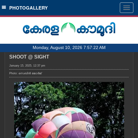
SECTIONS
PHOTOGALLERY
Togg
navig
HOME
LATEST
AUDIO
Monday, August 10, 2026 7:57:22 AM
NOTIFIED NEWS
SHOOT @ SIGHT
POLL
January 15, 2025, 12:37 pm
KERALA
Photo: സെബിൻ ജോർജ്
LOCAL
OBITUARY
NEWS 360