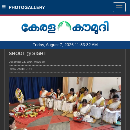
SECTIONS
PHOTOGALLERY
Togg
navig
HOME
LATEST
AUDIO
Friday, August 7, 2026 11:33:32 AM
NOTIFIED NEWS
SHOOT @ SIGHT
POLL
December 13, 2024, 04:10 pm
KERALA
Photo: ASHLI JOSE
LOCAL
OBITUARY
NEWS 360