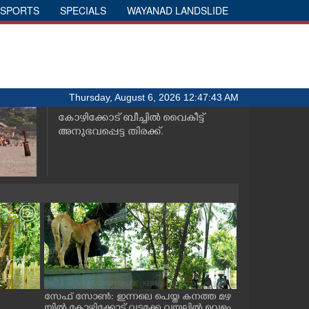
SPORTS
SPECIALS
WAYANAD LANDSLIDE
Thursday, August 6, 2026 12:47:43 AM
കോഴിക്കോട് ബീച്ചിൽ വൈകീട്ട്
അനുഭവപ്പെട്ട തിരക്ക്.
സേഫ് സോൺ: ഇന്നലെ പെയ്ത കനത്ത മഴ
മഴവെള്ള കെടു
യിൽ കോഴിക്കോട് വടക്കേ വയലിൽ വെള്ളം
വ. പൊളിടെക്നി