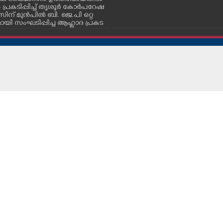
 പ്രകടിപ്പിച്ച് തൃശൂർ കോർപറേഷ
ന് മുൻപിൽ ബി. ജെ.പി ഒറ്റ
ായി സംഘടിപ്പിച്ച ആഹ്ലാദ പ്രകട