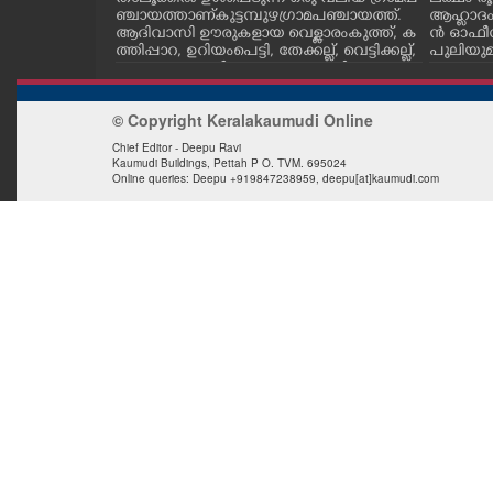
ഷിപ്പിൽ പെൺ
ഞ്ചായത്താണ് കുട്ടമ്പുഴ ഗ്രാമ പഞ്ചായത്ത്.
ആഹ്ലാദം
CASE DIARY
ത്തിൽ കോട്ട
ആദിവാസി ഊരുകളായ വെള്ളാരംകുത്ത്, ക
ൻ ഓഫീസി
ടീമിനെതിരെ
ത്തിപ്പാറ, ഉറിയംപെട്ടി, തേക്കല്ല്, വെട്ടിക്കല്ല്,
പുലിയുമ
കോട് പ്രൊവിഡ
മഞ്ചപ്പാറ എന്നീ ആറു സ്ഥലങ്ങളിലേക്കുള്ള
നം
CINEMA
സരത്തിൽ
പ്രധാന സഞ്ചാര മാർഗമാണ് ഈ കാണുന്ന
ിച്ചു
കടത്ത് വള്ളം
© Copyright Keralakaumudi Online
OPINION
Chief Editor - Deepu Ravi
Kaumudi Buildings, Pettah P O. TVM. 695024
Online queries: Deepu +919847238959, deepu[at]kaumudi.com
PHOTOS
LIFESTYLE
SPIRITUAL
INFO+
ART