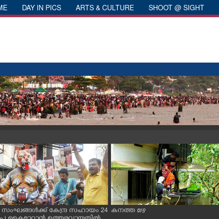
ME
DAY IN PICS
ARTS & CULTURE
SHOOT @ SIGHT
 സംഘങ്ങൾക്ക് കേന്ദ്ര സഹായം 24
കനത്ത മഴ
രൂപ കൈമാറാൻ ഉത്തരവായതിൽ