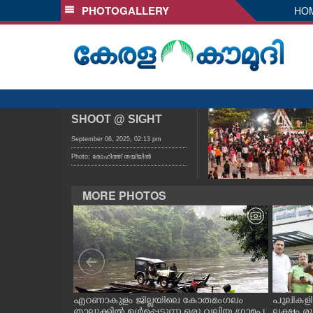
PHOTOGALLERY
HO
SECTIONS
HOME
LATEST
AUDIO
NOTIFIED NEWS
SHOOT @ SIGHT
POLL
September 06, 2025, 02:13 pm
Photo: രോഹിത്ത് തയ്യിൽ
KERALA
MORE PHOTOS
LOCAL
OBITUARY
NEWS 360
ലൂർദ് സ്കൂളിൽ
എറണാകുളം ജില്ലയിലെ കോതമംഗലം
പുലികളി
ൂർദിയൻ
താലൂക്കിൽ ഉൾപ്പെടുന്ന ഒരു വലിയ ഗ്രാമപ
ലക്ഷം 