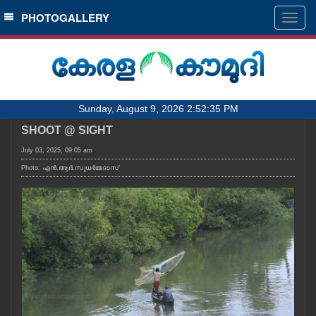
SECTIONS
PHOTOGALLERY
Togg
navig
HOME
LATEST
AUDIO
Sunday, August 9, 2026 2:52:35 PM
NOTIFIED NEWS
SHOOT @ SIGHT
POLL
July 03, 2025, 09:05 am
KERALA
Photo: എൻ.ആർ.സുധർമ്മദാസ്
LOCAL
OBITUARY
NEWS 360