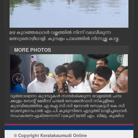
CASE DIARY
CINEMA
മഴ കുറഞ്ഞപ്പോൾ വള്ളത്തിൽ നിന്ന് വലവീശുന്ന
മത്സ്യതൊഴിലാളി. കുമ്പളം പാലത്തിൽ നിന്നുള്ള കാഴ്ച.
OPINION
MORE PHOTOS
PHOTOS
LIFESTYLE
SPIRITUAL
മ്പ്
ദുരിതാശ്വാസ ക്യാമ്പുകൾ സന്ദർശിക്കുന്ന വേളയിൽ ചമ്പ
ദുര
്ട
ക്കുളം സെന്റ് മേരീസ് ഹയർ സെക്കൻഡറി സ്കൂളിലെ
ക്ക
ക്യാമ്പിലെത്തിയ എ.ഐ.സി.സി ജനറൽ സെക്രട്ടറി കെ.സി
ക്യ
വേണുഗോപാൽ എം.പി കുരുന്നിനെ എടുത്ത് ലാളിച്ചപ്പോൾ.
മാധ
INFO+
സഹകരണ-എക്സൈസ് വകുപ്പ് മന്ത്രി എം. ലിജു, കൃഷിവ
വേ
കുപ്പ് മന്ത്രി ടി. സിദ്ദിഖ്, റെജി ചെറിയാൻ എം. എൽ. എ എ
മന്ത
ന്നിവർ സമീപം
ചെറ
ART
© Copyright Keralakaumudi Online