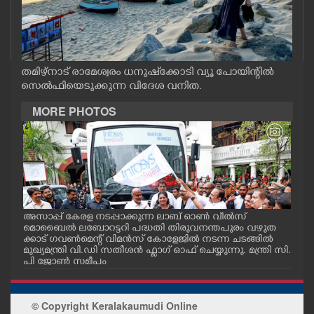
CASE DIARY
CINEMA
തമിഴ്നാട് രാമേശ്വരം ധനുഷ്ക്കോടി വ്യൂ പോയിന്റിൽ
സെൽഫിയെടുക്കുന്ന വിദേശ വനിത.
OPINION
MORE PHOTOS
PHOTOS
LIFESTYLE
SPIRITUAL
ൽ വ
അസാപ്പ് കേരള നടപ്പാക്കുന്ന ലാബ് ഓൺ വീൽസ്
അസാ
ങിയ
മൊബൈൽ ലബോറട്ടറി പദ്ധതി തിരുവനന്തപുരം വഴുത
മൊബ
ക്കാട് ഗവൺമെന്റ് വിമൻസ് കോളേജിൽ നടന്ന ചടങ്ങിൽ
തിര
മുഖ്യമന്ത്രി വി.ഡി സതീശൻ ഫ്ലാഗ് ഓഫ് ചെയ്യുന്നു. മന്ത്രി സി.
കോള
INFO+
പി ജോൺ സമീപം
വുമ
സെ
ART
© Copyright Keralakaumudi Online