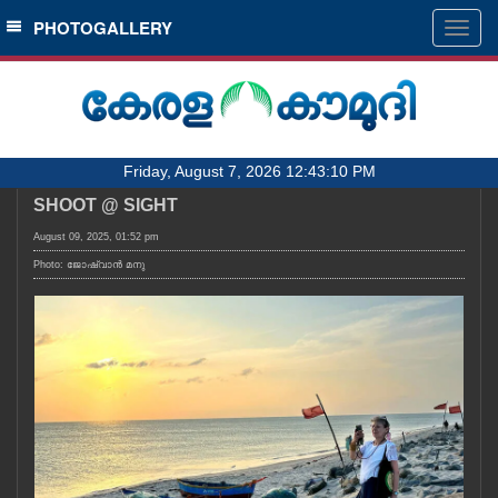
SECTIONS
PHOTOGALLERY
Togg
navig
HOME
LATEST
AUDIO
Friday, August 7, 2026 12:43:10 PM
NOTIFIED NEWS
SHOOT @ SIGHT
POLL
August 09, 2025, 01:52 pm
KERALA
Photo: ജോഷ്‌വാൻ മനു
LOCAL
OBITUARY
NEWS 360