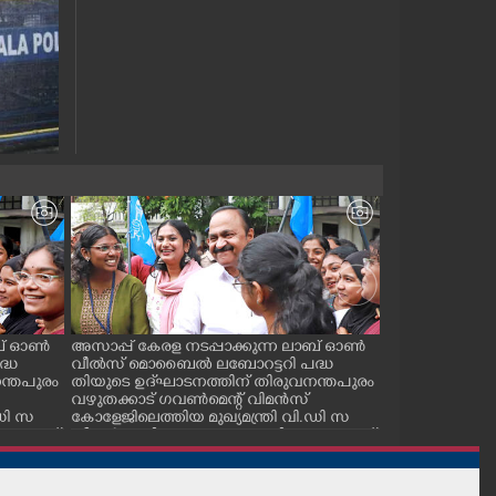
ാബ് ഓൺ
അസാപ്പ് കേരള നടപ്പാക്കുന്ന ലാബ് ഓൺ
അസാപ്പ് കേരള
്ധ
വീൽസ് മൊബൈൽ ലബോറട്ടറി പദ്ധ
വീൽസ് മൊബൈ
ന്തപുരം
തിയുടെ ഉദ്‌ഘാടനത്തിന് തിരുവനന്തപുരം
തിരുവനന്തപുര
വഴുതക്കാട് ഗവൺമെന്റ് വിമൻസ്
വിമൻസ് കോളേജ
.ഡി സ
കോളേജിലെത്തിയ മുഖ്യമന്ത്രി വി.ഡി സ
മന്ത്രി വി.ഡി
െ. എസ്.
തീശൻ അഭിവാദ്യവുമായെത്തിയ കെ. എസ്.
ചെയ്യുന്നു. മന
യു വിദ്യാർത്ഥികൾക്കൊപ്പം