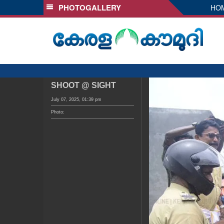
PHOTOGALLERY
HO
SECTIONS
HOME
LATEST
AUDIO
NOTIFIED NEWS
SHOOT @ SIGHT
POLL
July 07, 2025, 01:39 pm
Photo:
KERALA
LOCAL
OBITUARY
NEWS 360