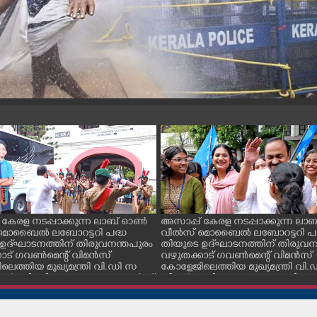
 കേരള നടപ്പാക്കുന്ന ലാബ് ഓൺ
അസാപ്പ് കേരള നടപ്പാക്കുന്ന ല
മൊബൈൽ ലബോറട്ടറി പദ്ധ
വീൽസ് മൊബൈൽ ലബോറട്ടറി പദ
ഉദ്‌ഘാടനത്തിന് തിരുവനന്തപുരം
തിയുടെ ഉദ്‌ഘാടനത്തിന് തിരുവന
ാട് ഗവൺമെന്റ് വിമൻസ്
വഴുതക്കാട് ഗവൺമെന്റ് വിമൻസ്
െത്തിയ മുഖ്യമന്ത്രി വി.ഡി സ
കോളേജിലെത്തിയ മുഖ്യമന്ത്രി വി
ൻ.സി.സി കേഡറ്റുകളുടെ ഗാർഡ്
തീശൻ അഭിവാദ്യവുമായെത്തിയ ക
ിൽ സല്യൂട്ട് നൽകുന്നു
യു വിദ്യാർത്ഥികൾക്കൊപ്പം