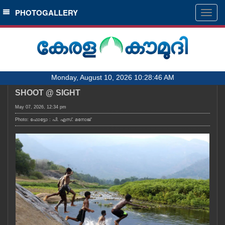
SECTIONS
PHOTOGALLERY
Togg
navig
HOME
LATEST
AUDIO
Monday, August 10, 2026 10:28:46 AM
NOTIFIED NEWS
SHOOT @ SIGHT
POLL
May 07, 2026, 12:34 pm
KERALA
Photo: ഫോട്ടോ : പി. എസ്. മനോജ്
LOCAL
OBITUARY
NEWS 360