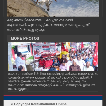
CASE DIARY
CINEMA
ഒരു അവധിക്കാലത്ത് ... മദ്ധ്യവേനലവധി
ആഘോഷിക്കുന്ന കുട്ടികൾ. മലമ്പുഴ കൊല്ലംകുന്ന്
ഭാഗത്ത് നിന്നുള്ള ദൃശ്യം .
OPINION
MORE PHOTOS
PHOTOS
LIFESTYLE
SPIRITUAL
ോട്ട
കേന്ദ്ര ഗവൺമെൻ്റിൻ്റെ തൊഴിലാളി കർഷക ജനദ്രോഹ ന
ഭാര
യങ്ങൾക്കെതിരെ പാലക്കാട് ഹെഡ് പോസറ്റ് ഓഫീസിന്
സാം
മുന്നിൽ ജയിൽ നിറക്കൽ സമരം എ. ഐ. ടി. യു. സി
ഭാര
സംസ്ഥാന ജനറൽ സെക്രട്ടറി കെ. പി. രാജേന്ദ്രൻ ഉദ്ഘാട
അക്
INFO+
നം ചെയ്യുന്നു
ക് 
ART
© Copyright Keralakaumudi Online