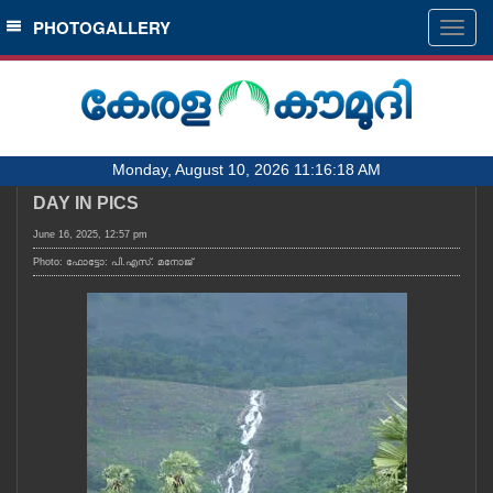
SECTIONS
PHOTOGALLERY
Togg
navig
HOME
LATEST
AUDIO
Monday, August 10, 2026 11:16:18 AM
NOTIFIED NEWS
DAY IN PICS
POLL
June 16, 2025, 12:57 pm
KERALA
Photo: ഫോട്ടോ: പി.എസ്. മനോജ്
LOCAL
OBITUARY
NEWS 360