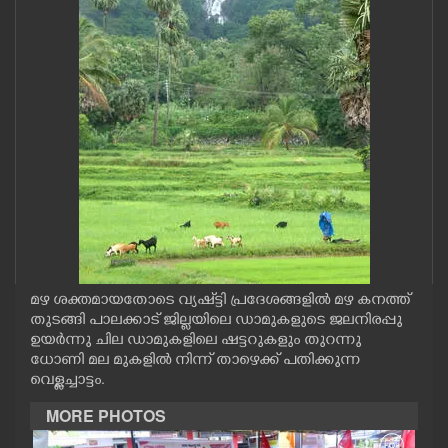
CASE DIARY
CINEMA
OPINION
PHOTOS
LIFESTYLE
മഴ ശക്തമായതോടെ വ്യഷ്ട്ടി പ്രദേശങ്ങളിൽ മഴ കനത്ത്
SPIRITUAL
തുടങ്ങി പാലക്കാട് ജില്ലയിലെ ഡാമുകളുടെ ജലനിരപ്പു
ഉയർന്നു ചില ഡാമുകളിലെ ഷട്ടറുകളും തുറന്നു
ധോണി മല മുകളിൽ നിന്ന് താഴെക്ക് പതിക്കുന്ന
INFO+
വെള്ളച്ചാട്ടം.
MORE PHOTOS
ART