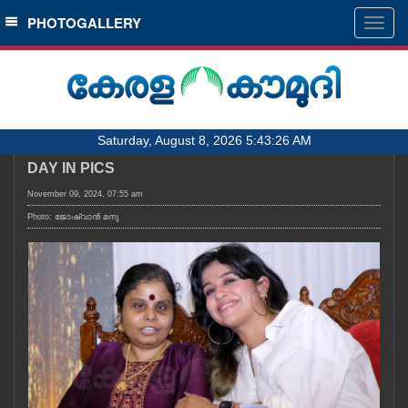
SECTIONS
PHOTOGALLERY
Togg
navig
HOME
LATEST
AUDIO
Saturday, August 8, 2026 5:43:26 AM
NOTIFIED NEWS
DAY IN PICS
POLL
November 09, 2024, 07:55 am
KERALA
Photo: ജോഷ്‌വാൻ മനു
LOCAL
OBITUARY
NEWS 360