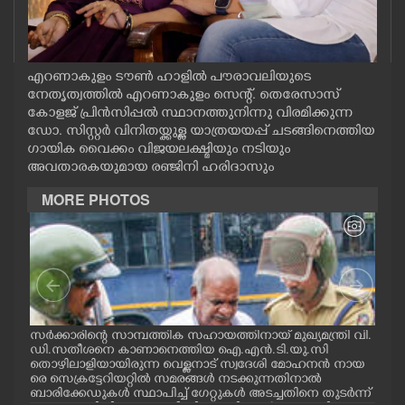
CASE DIARY
CINEMA
എറണാകുളം ടൗൺ ഹാളിൽ പൗരാവലിയുടെ
നേതൃത്വത്തിൽ എറണാകുളം സെന്റ്. തെരേസാസ്
കോളജ് പ്രിൻസിപ്പൽ സ്ഥാനത്തുനിന്നു വിരമിക്കുന്ന
OPINION
ഡോ. സിസ്റ്റർ വിനിതയ്ക്കുള്ള യാത്രയയപ്പ് ചടങ്ങിനെത്തിയ
ഗായിക വൈക്കം വിജയലക്ഷ്മിയും നടിയും
അവതാരകയുമായ രഞ്ജിനി ഹരിദാസും
PHOTOS
MORE PHOTOS
LIFESTYLE
SPIRITUAL
INFO+
സർക്കാരിന്റെ സാമ്പത്തിക സഹായത്തിനായ് മുഖ്യമന്ത്രി വി.
ഗോട്
ഡി.സതീശനെ കാണാനെത്തിയ ഐ.എൻ.ടി.യു.സി
തിന
തൊഴിലാളിയായിരുന്ന വെള്ളനാട് സ്വദേശി മോഹനൻ നായ
വന്
.സി
രെ സെക്രട്ടേറിയറ്റിൽ സമരങ്ങൾ നടക്കുന്നതിനാൽ
ഓട്
ART
നു
ബാരിക്കേഡുകൾ സ്ഥാപിച്ച് ഗേറ്റുകൾ അടച്ചതിനെ തുടർന്ന്