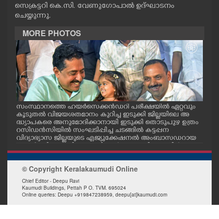
സെക്രട്ടറി കെ.സി. വേണുഗോപാൽ ഉദ്ഘാടനം
CASE DIARY
ചെയ്യുന്നു.
MORE PHOTOS
CINEMA
OPINION
PHOTOS
സംസ്ഥാനത്തെ ഹയർസെക്കൻഡറി പരീക്ഷയിൽ ഏറ്റവും
എറണ
കൂടുതൽ വിജയശതമാനം കുറിച്ച ഇടുക്കി ജില്ലയിലെ അ
പ്ള
LIFESTYLE
ദ്ധ്യാപകരെ അനുമോദിക്കാനായി ഇടുക്കി തൊടുപുഴ ഉത്രം
ദ്ഘാ
റസിഡൻസിയിൽ സംഘടിപ്പിച്ച ചടങ്ങിൽ കട്ടപ്പന
ഡി.
വിദ്യാഭ്യാസ ജില്ലയുടെ എജ്യുക്കേഷനൽ അംബാസഡറായ
എസ്തർ മരിയ ടോമിയെ മന്ത്രി എൻ.ഷംസുദ്ദീനും ഡീൻ
SPIRITUAL
കുര്യാക്കോസ് എം.പിയും അഭിനന്ദിച്ചപ്പോൾ. ശാരീരിക പ
രിമിതികളെ അതിജീവിച്ച് പ്ലസ്ടു പരീക്ഷയിൽ എല്ലാ വിഷയ
© Copyright Keralakaumudi Online
ങ്ങൾക്കും എ പ്ലസ് നേടിയതോടെയാണ് എസ്തർ ശ്രദ്ധേയ
യായത്. ഈ നേട്ടം മറ്റുള്ളവർക്കും പ്രചോദനമാവുമെന്ന
INFO+
Chief Editor - Deepu Ravi
തിലാണ് എസ്തറിനെ വിദ്യാഭ്യാസ വകുപ്പ് എജ്യുക്കേഷനൽ
Kaumudi Buildings, Pettah P O. TVM. 695024
അംബാസിഡറാക്കാൻ തീരുമാനിച്ചത്.
Online queries: Deepu +919847238959, deepu[at]kaumudi.com
ART