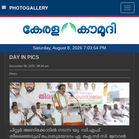
SECTIONS
PHOTOGALLERY
Togg
navig
HOME
LATEST
AUDIO
Saturday, August 8, 2026 7:03:54 PM
NOTIFIED NEWS
DAY IN PICS
POLL
December 08, 2025, 09:39 am
KERALA
Photo:
LOCAL
OBITUARY
NEWS 360
ചിറ്റൂർ അണിക്കോടിൽ നടന്ന യു. ഡി.എഫ്
തീരെഞ്ഞടുപ്പ് പൊതുയോഗം എ. ഐ.സി.സി. ജനറൽ