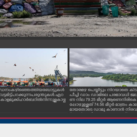
ന്ധനം കഴിഞ്ഞെത്തിയ ബോട്ടുകൾ
തോരമഴ പെയ്തീട്ടും നിറയാതെ കിടക
ും വട്ടമിട്ട് പറക്കുന്ന പരുന്തുകൾ. എറ
പീച്ചി ഡാം ഡാമിലെ പരമാവധി 
ാളമുക്ക് ഹാർബറിൽ നിന്നുള്ള കാഴ്ച
ണ നില 79.25 മീറ്റർ ആണെനിരികെ
പ്പോഴുഉള്ളത് 74.56 മീറ്റർ മാത്രം
മായതോടെ ഡാമു കാണാൻ നിരവധ
ർശകർ ഇവിടെ എത്തുന്നുണ്ട്