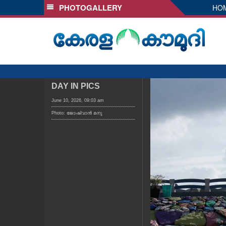
PHOTOGALLERY
HO
SECTIONS
HOME
LATEST
AUDIO
NOTIFIED NEWS
DAY IN PICS
POLL
June 10, 2026, 09:03 am
Photo: ജോഷ്‌വാൻ മനു
KERALA
LOCAL
OBITUARY
NEWS 360