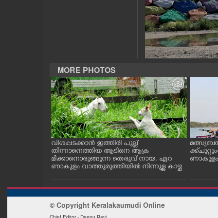
CASE DIARY
CINEMA
OPINION
MORE PHOTOS
PHOTOS
LIFESTYLE
ത്തുടങ്ങിയ
വിശപ്പടക്കാൻ ഇത്തിരി പുല്ല്
മത്സ്യബ
SPIRITUAL
 സമീപം ആറ
തിന്നാനെത്തിയ ആടിനെ ആക്ര
ക്ക് ചുറ്റ
 സമീപം പ്രവർ
മിക്കാനൊരുങ്ങുന്ന തെരുവ് നായ. എറ
ണാകുളം ക
കഴുകി
ണാകുളം വാത്തുരുത്തിയിൽ നിന്നുള്ള കാഴ്ച
INFO+
© Copyright Keralakaumudi Online
ART
Chief Editor - Deepu Ravi