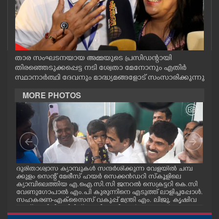
CASE DIARY
CINEMA
താര സംഘടനയായ അമ്മയുടെ പ്രസിഡന്റായി
OPINION
തിരഞ്ഞെടുക്കപ്പെട്ട നടി ശ്വേതാ മേനോനും എതിർ
സ്ഥാനാർത്ഥി ദേവനും മാദ്ധ്യമങ്ങളോട് സംസാരിക്കുന്നു
MORE PHOTOS
PHOTOS
LIFESTYLE
SPIRITUAL
മ്പ്
ദുരിതാശ്വാസ ക്യാമ്പുകൾ സന്ദർശിക്കുന്ന വേളയിൽ ചമ്പ
ദുര
്ട
ക്കുളം സെന്റ് മേരീസ് ഹയർ സെക്കൻഡറി സ്കൂളിലെ
ക്ക
INFO+
ക്യാമ്പിലെത്തിയ എ.ഐ.സി.സി ജനറൽ സെക്രട്ടറി കെ.സി
ക്യ
വേണുഗോപാൽ എം.പി കുരുന്നിനെ എടുത്ത് ലാളിച്ചപ്പോൾ.
മാധ
സഹകരണ-എക്സൈസ് വകുപ്പ് മന്ത്രി എം. ലിജു, കൃഷിവ
വേ
ART
കുപ്പ് മന്ത്രി ടി. സിദ്ദിഖ്, റെജി ചെറിയാൻ എം. എൽ. എ എ
മന്ത
ന്നിവർ സമീപം
ചെറ