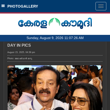
SECTIONS
PHOTOGALLERY
Togg
navig
HOME
LATEST
AUDIO
Sunday, August 9, 2026 11:07:26 AM
NOTIFIED NEWS
DAY IN PICS
POLL
August 15, 2025, 04:39 pm
KERALA
Photo: ജോഷ്‌വാൻ മനു
LOCAL
OBITUARY
NEWS 360