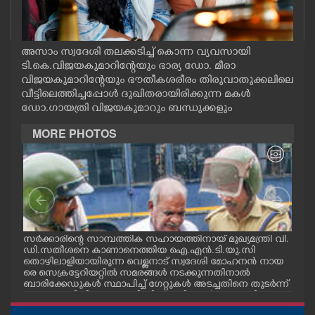
CASE DIARY
അസാം സ്വദേശി തലക്കടിച്ച് കൊന്ന വ്യവസായി
CINEMA
ടി.കെ.വിജയകുമാറിന്റേയും ഭാര്യ ഡോ. മീരാ
വിജയകുമാറിന്റേയും ഭൗതീകശരീരം തിരുവാതുക്കലിലെ
OPINION
വീട്ടിലെത്തിച്ചപ്പോൾ ദുഖിതരായിരിക്കുന്ന മകൾ
ഡോ.ഗായത്രി വിജയകുമാറും ബന്ധുക്കളും
MORE PHOTOS
PHOTOS
LIFESTYLE
SPIRITUAL
സർക്കാരിന്റെ സാമ്പത്തിക സഹായത്തിനായ് മുഖ്യമന്ത്രി വി.
ഗോട്
ഡി.സതീശനെ കാണാനെത്തിയ ഐ.എൻ.ടി.യു.സി
തിന
INFO+
തൊഴിലാളിയായിരുന്ന വെള്ളനാട് സ്വദേശി മോഹനൻ നായ
വന്
.സി
രെ സെക്രട്ടേറിയറ്റിൽ സമരങ്ങൾ നടക്കുന്നതിനാൽ
ഓട്
നു
ബാരിക്കേഡുകൾ സ്ഥാപിച്ച് ഗേറ്റുകൾ അടച്ചതിനെ തുടർന്ന്
മറ്റൊരു വഴിയിലൂടെ ഓഫീസിലെത്തിക്കാൻ സഹായിക്കുന്ന
ART
പൊലീസ് ഉദ്യോഗസ്ഥർ. വാർദ്ധക്യ സഹജമായ അസുഖ