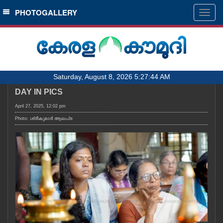
SECTIONS
PHOTOGALLERY
Togg
navig
HOME
LATEST
AUDIO
Saturday, August 8, 2026 5:27:44 AM
NOTIFIED NEWS
DAY IN PICS
POLL
April 27, 2025, 12:02 pm
KERALA
Photo: ശ്രീകുമാർ ആലപ്ര
LOCAL
OBITUARY
NEWS 360